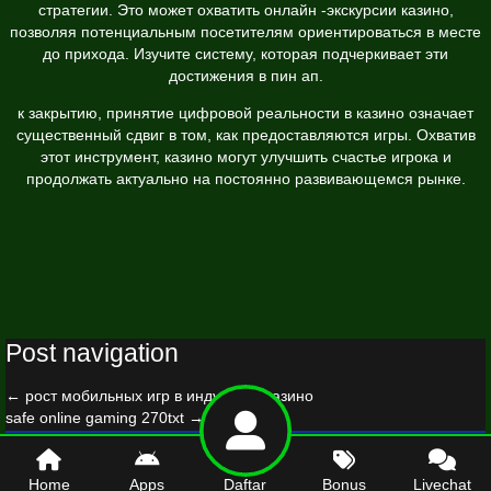
стратегии. Это может охватить онлайн -экскурсии казино,
позволяя потенциальным посетителям ориентироваться в месте
до прихода. Изучите систему, которая подчеркивает эти
достижения в
пин ап
.
к закрытию, принятие цифровой реальности в казино означает
существенный сдвиг в том, как предоставляются игры. Охватив
этот инструмент, казино могут улучшить счастье игрока и
продолжать актуально на постоянно развивающемся рынке.
Post navigation
←
рост мобильных игр в индустрии казино
safe online gaming 270txt
→
© 2026 monlibraire.net
Home
Apps
Daftar
Bonus
Livechat