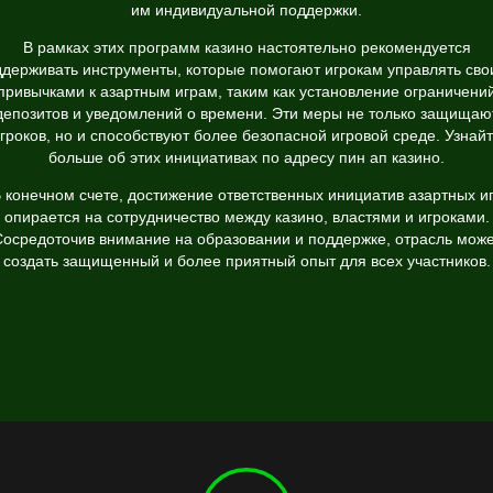
им индивидуальной поддержки.
В рамках этих программ казино настоятельно рекомендуется
держивать инструменты, которые помогают игрокам управлять св
привычками к азартным играм, таким как установление ограничени
депозитов и уведомлений о времени. Эти меры не только защищаю
гроков, но и способствуют более безопасной игровой среде. Узнай
больше об этих инициативах по адресу
пин ап казино
.
 конечном счете, достижение ответственных инициатив азартных и
опирается на сотрудничество между казино, властями и игроками.
осредоточив внимание на образовании и поддержке, отрасль мож
создать защищенный и более приятный опыт для всех участников.