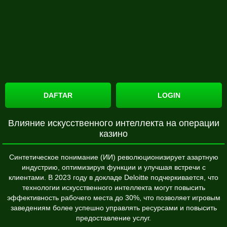
DAFTAR
LOGIN
Влияние искусственного интеллекта на операции
казино
Синтетическое понимание (ИИ) революционизирует азартную
индустрию, оптимизируя функции и улучшая встречи с
клиентами. В 2023 году в докладе Deloitte подчеркивается, что
технологии искусственного интеллекта могут повысить
эффективность рабочего места до 30%, что позволяет игровым
заведениям более успешно управлять ресурсами и повысить
предоставление услуг.