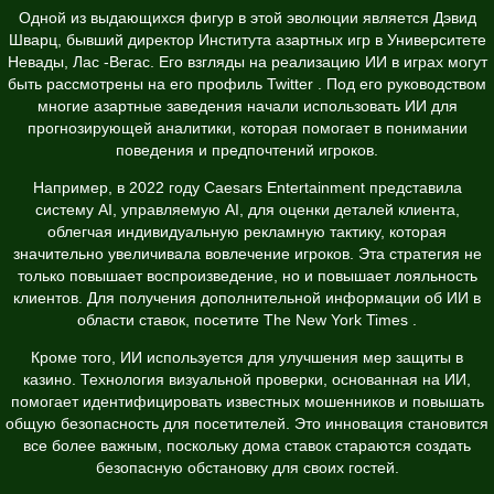
Одной из выдающихся фигур в этой эволюции является Дэвид
Шварц, бывший директор Института азартных игр в Университете
Невады, Лас -Вегас. Его взгляды на реализацию ИИ в играх могут
быть рассмотрены на его
профиль Twitter
. Под его руководством
многие азартные заведения начали использовать ИИ для
прогнозирующей аналитики, которая помогает в понимании
поведения и предпочтений игроков.
Например, в 2022 году Caesars Entertainment представила
систему AI, управляемую AI, для оценки деталей клиента,
облегчая индивидуальную рекламную тактику, которая
значительно увеличивала вовлечение игроков. Эта стратегия не
только повышает воспроизведение, но и повышает лояльность
клиентов. Для получения дополнительной информации об ИИ в
области ставок, посетите
The New York Times
.
Кроме того, ИИ используется для улучшения мер защиты в
казино. Технология визуальной проверки, основанная на ИИ,
помогает идентифицировать известных мошенников и повышать
общую безопасность для посетителей. Это инновация становится
все более важным, поскольку дома ставок стараются создать
безопасную обстановку для своих гостей.