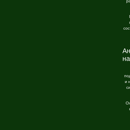
р
сос
Ан
на
по
и 
с
Ож