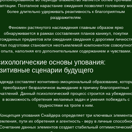
аптации. Поэтапное нарастание ожидания позволяет головному мо
более длительно удерживать реактивность к благоприятным
раздражителям.
Феномен растянутого наслаждения главным образом ярко
обнаруживается в рамках составления планов каникул, покупки
гожданных предметов или ожидания свидания с дорогими личност
тап подготовки становится неотъемлемой компонентом совокупно
опыта, наполняя его дополнительными содержанием и чувствами.
ихологические основы упования:
зитивные сценарии будущего
адежда составляет когнитивно-эмоциональный образование, котор
преобразует безразличное выжидание в причину благоприятных
чатлений. Данный психологический процесс строится на убежденн
в возможность обретения желаемых задач и умения побеждать с
трудностями на тропе к ним.
Концепция упования Снайдера определяет три ключевых элемента
емления, пути их обретения и агентность - веру в личные способно
Сочетание данных элементов создает стабильный оптимистически