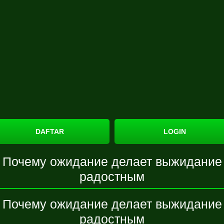
DAFTAR
LOGIN
Почему ожидание делает выжидание
радостным
Почему ожидание делает выжидание
радостным