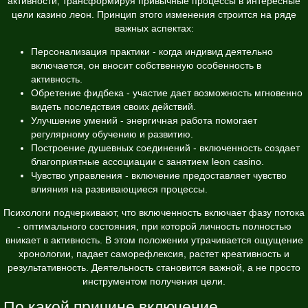
активности, трансформируя привычные процессы в интересные
цели казино леон. Принцип этого изменения строится на ряде
важных аспектах:
Персонализация практики - когда индивид деятельно
включается, он вносит собственную особенность в
активность.
Обретение фидбека - участие дает возможность мгновенно
видеть последствия своих действий.
Улучшение умений - энергичная работа помогает
регулярному обучению и развитию.
Построение душевных соединений - включенность создает
благоприятные ассоциации с занятием leon casino.
Чувство управления - включение предоставляет чувство
влияния на развивающиеся процессы.
Психологи подчеркивают, что включенность включает фазу потока
- оптимального состояния, при которой личность полностью
вникает в активность. В этом положении утрачивается ощущение
хронологии, падает саморефлексия, растет креативность и
результативность. Деятельность становится важной, а не просто
инструментом получения цели.
По какой причине включение