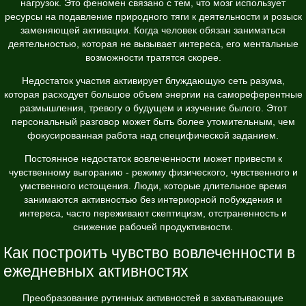
нагрузок. Это феномен связано с тем, что мозг использует
ресурсы на подавление природного тяги к деятельности и розыск
заменяющей активации. Когда человек обязан заниматься
деятельностью, которая не вызывает интереса, его ментальные
возможности тратятся скорее.
Недостаток участия активирует блуждающую сеть разума,
которая расходует большое объем энергии на самореферентные
размышления, тревогу о будущем и изучение былого. Этот
персональный разговор может быть более утомительным, чем
фокусированная работа над специфической заданием.
Постоянное недостаток вовлеченности может привести к
чувственному выгоранию - режиму физического, чувственного и
умственного истощения. Люди, которые длительное время
занимаются активностью без интериорной побуждения и
интереса, часто переживают скептицизм, отстраненность и
снижение рабочей продуктивности.
Как построить чувство вовлеченности в
ежедневных активностях
Преобразование рутинных активностей в захватывающие