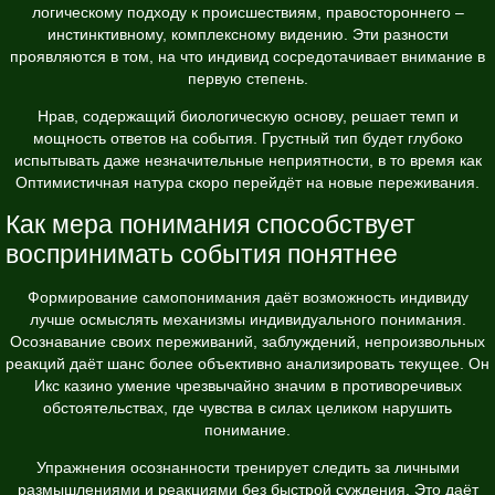
логическому подходу к происшествиям, правостороннего –
инстинктивному, комплексному видению. Эти разности
проявляются в том, на что индивид сосредотачивает внимание в
первую степень.
Нрав, содержащий биологическую основу, решает темп и
мощность ответов на события. Грустный тип будет глубоко
испытывать даже незначительные неприятности, в то время как
Оптимистичная натура скоро перейдёт на новые переживания.
Как мера понимания способствует
воспринимать события понятнее
Формирование самопонимания даёт возможность индивиду
лучше осмыслять механизмы индивидуального понимания.
Осознавание своих переживаний, заблуждений, непроизвольных
реакций даёт шанс более объективно анализировать текущее. Он
Икс казино умение чрезвычайно значим в противоречивых
обстоятельствах, где чувства в силах целиком нарушить
понимание.
Упражнения осознанности тренирует следить за личными
размышлениями и реакциями без быстрой суждения. Это даёт