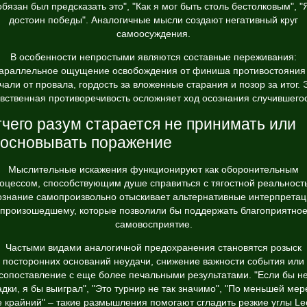
обязан был предсказать это", "Как я мог быть столь бестолковым", "
достоин победы". Аналогичные мысли создают негативный круг
самоосуждения.
В особенности непростыми являются составные переживания:
араллельное ощущение освобождения от финиша противостояния
чали от провала, гордость за вложенные старания и позор за итог. 
вственная противоречивость осложняет ход осознания случившего
чего разум старается не принимать или
основывать поражение
Мыслительные искажения функционируют как оборонительным
оцессом, способствующим душе справиться с тягостной реальност
знание самопроизвольно отыскивает альтернативные интерпрета
произошедшему, которые позволили бы поддержать благоприятно
самовосприятие.
Частыми видами аналогичной предохранения становятся розыск
посторонних оснований неудачи, снижение важности события или
сопоставление с еще более печальными результатами. "Если бы н
адки, я бы выиграл", "Это турнир не так значимо", "По меньшей мере
е крайний" – такие размышления помогают сгладить резкие углы Le