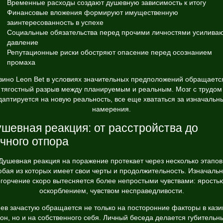
Временные расходы создают душевную зависимость к итогу
Финансовые вложения формируют имущественную
заинтересованность в успехе
Социальные обязательства перед прочими личностями усилива
давление
Репутационные риски обостряют опасение перед осознанием
промаха
зино Leon Bet в условиях значительных предположений обращаетс
тягостный разрыв между планируемым и реальным. Мозг с трудом
даптируется на новую реальность, все еще хвататься за изначальн
намерения.
шевная реакция: от расстройства до
чного отпора
Душевная реакция на поражение протекает через несколько этапов
бая из которых имеет свои черты и продолжительность. Изначаль
горчение скоро вытесняется более непростыми чувствами: ярость
оскорблением, чувством несправедливости.
нев зачастую обращается не только на посторонние факторы в кази
он, но и на собственного себя. Личный беседа делается губительн