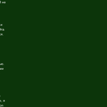
Я не
 и
Эта
ся.
ью.
ции
е
е
, я
on