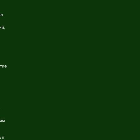
но
ий,
тие
е
лым
 к