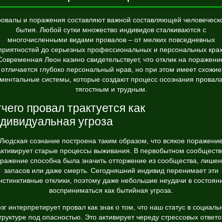
овалы и поражения составляют важной составляющей человеческ
бытия. Любой сутки множество индивидов сталкиваются с
многочисленными видами провалов – от мелких повседневных
приятностей до серьезных профессиональных и персональных крах
Современная
Леон казино
свидетельствует, что отклик на поражени
отличается глубоко персональный нрав, но при этом имеет схожие
ментальные системы, которые создают процесс осознания провал
тягостным и трудным.
чего провал трактуется как
дивидуальная угроза
Людская сознание построена таким образом, что всякое поражени
активирует старые процессы выживания. В первобытном сообществ
ражение способна была значить отторжение из сообщества, лише
запасов или даже смерть. Сегодняшний индивид перенимает эти
нстинктивные отклики, поэтому даже небольшие неудачи в состоян
восприниматься как бытийная угроза.
зг интерпретирует провал как знак о том, что наш статус в социаль
труктуре под опасностью. Это активирует череду стрессовых ответо