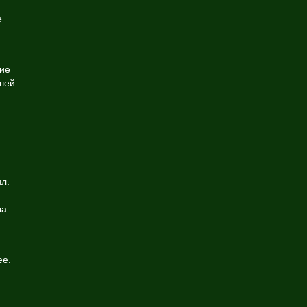
е
ие
шей
л.
а.
ее.