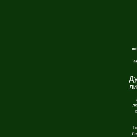
ка
а
Ду
ли
лю
о
Г
Ле