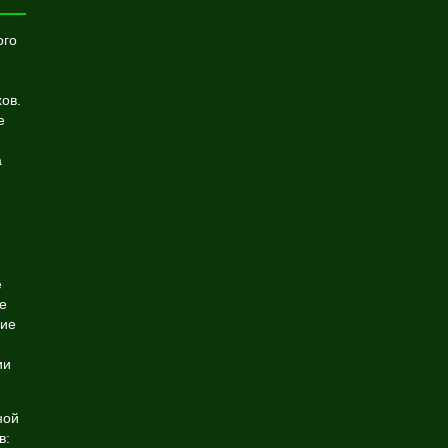
ого
ов.
е
а
е
е
ние
ии
ной
в: