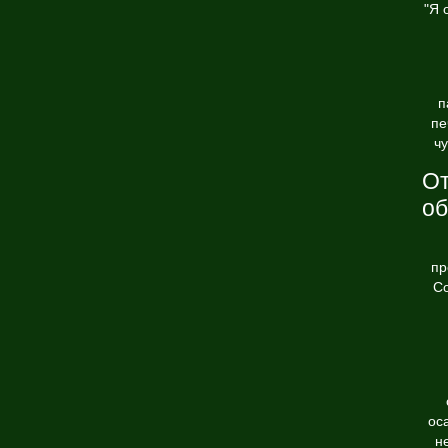
"Я 
п
пе
чу
От
об
пр
Со
ос
н