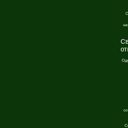
О
не
Св
от
Од
со
С