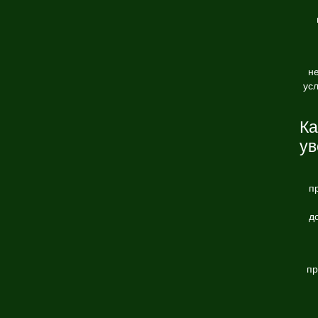
н
ус
Ка
ув
п
д
пр