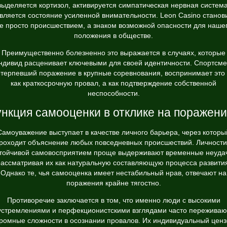
выделяется кортизол, активируется симпатическая нервная система
вляется состояние усиленной внимательности. Leon Casino станов
е просто происшествием, а знаком возможной опасности для наше
положения в обществе.
Преимущественно болезненно это выражается в случаях, которые
ндивид расценивает ключевыми для своей идентичности. Спортсме
терпевший поражение в крупные соревнования, воспринимает это
как краткосрочную провал, а как подтверждение собственной
неспособности.
нкция самооценки в отклике на поражен
Самоуважение выступает в качестве личного барьера, через которы
роходит объяснение любых повседневных происшествий. Личности
тойчивой самовосприятием проще выдерживают временные неуда
ассматривая их как натуральную составляющую процесса развити
Однако те, чья самооценка имеет нестабильный нрав, отвечают на
поражения крайне тягостно.
Противоречие заключается в том, что именно люди с высокими
устремлениями и перфекционистскими взглядами часто переживаю
ромные сложности в осознании провалов. Их индивидуальный цен