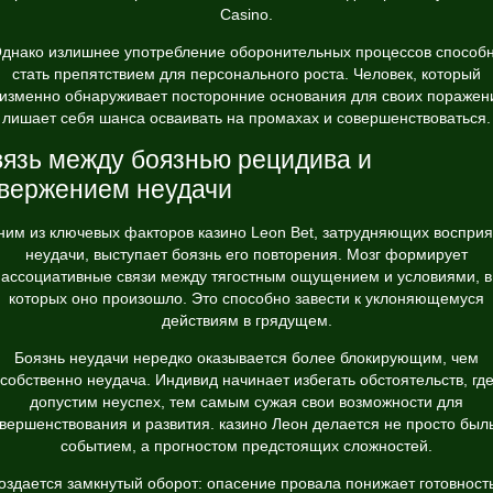
Casino.
днако излишнее употребление оборонительных процессов способ
стать препятствием для персонального роста. Человек, который
изменно обнаруживает посторонние основания для своих поражен
лишает себя шанса осваивать на промахах и совершенствоваться.
язь между боязнью рецидива и
вержением неудачи
ним из ключевых факторов казино Leon Bet, затрудняющих восприя
неудачи, выступает боязнь его повторения. Мозг формирует
ассоциативные связи между тягостным ощущением и условиями, в
которых оно произошло. Это способно завести к уклоняющемуся
действиям в грядущем.
Боязнь неудачи нередко оказывается более блокирующим, чем
собственно неудача. Индивид начинает избегать обстоятельств, гд
допустим неуспех, тем самым сужая свои возможности для
вершенствования и развития. казино Леон делается не просто бы
событием, а прогностом предстоящих сложностей.
оздается замкнутый оборот: опасение провала понижает готовность