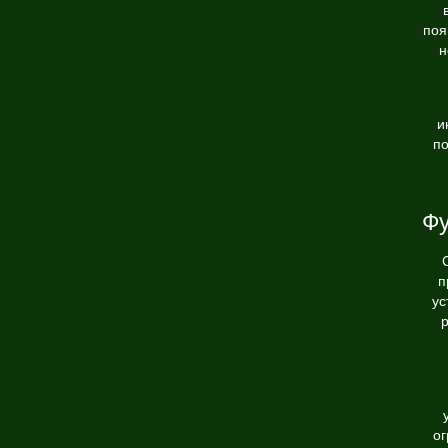
поя
н
и
по
Фу
п
ус
р
ог