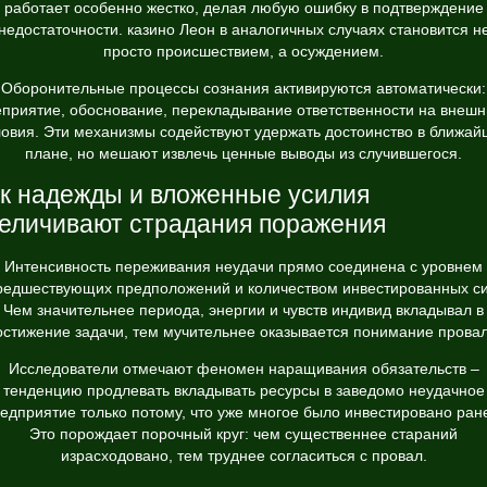
работает особенно жестко, делая любую ошибку в подтверждение
недостаточности. казино Леон в аналогичных случаях становится н
просто происшествием, а осуждением.
Оборонительные процессы сознания активируются автоматически:
еприятие, обоснование, перекладывание ответственности на внешн
ловия. Эти механизмы содействуют удержать достоинство в ближай
плане, но мешают извлечь ценные выводы из случившегося.
к надежды и вложенные усилия
еличивают страдания поражения
Интенсивность переживания неудачи прямо соединена с уровнем
редшествующих предположений и количеством инвестированных си
Чем значительнее периода, энергии и чувств индивид вкладывал в
остижение задачи, тем мучительнее оказывается понимание провал
Исследователи отмечают феномен наращивания обязательств –
тенденцию продлевать вкладывать ресурсы в заведомо неудачное
едприятие только потому, что уже многое было инвестировано ран
Это порождает порочный круг: чем существеннее стараний
израсходовано, тем труднее согласиться с провал.