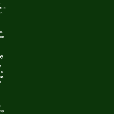
,
ится
го
н,
 не
ие
й
 с
чи,
я.
т
зор