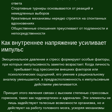
ответа
Спортивные турниры основываются от реакций и
немедленных выборов
Креативные механизмы нередко строятся на спонтанных
вдохновениях
Общественные отношения преуспевают от подлинности и
непосредственности
Как внутреннее напряжение усиливает
импульс
Эмоциональное давление и стресс формируют особые факторы,
при которых импульсивность заметно возрастает. Когда личность
пребывает под прессингом внешних факторов или
психологических ощущений, его умение к рациональному
анализу уменьшается, а предрасположенность к импульсивным
действиям увеличивается.
Принцип этого явления связан с высоким степенью стрессовых
гормонов, таких как гидрокортизон и адреналин. Эти элементы не
лишь задействуют телесные возможности организма, но и
действуют на работу головного мозга, ускоряя механизмы