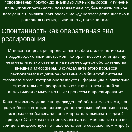
повседневных покупок до значимых личных выборов. Изучение
принципов спонтанности позволяет нам глубже понять личное
поведение и выявить равновесие между непосредственностью и
рациональностью, в частности, в
казино гама
.
Спонтанность как оперативная вид
реагирования
Мгновенная реакция представляет собой филогенетически
предопределенный инструмент, который позволяет индивиду
незамедлительно отвечать на изменяющиеся обстоятельства
внешней атмосферы. В фундаменте этого процесса
располагается функционирование лимбической системы
головного мозга, которая анализирует информацию значительно
стремительнее префронтальной коры, отвечающей за
аналитическое мыслительные процессы и проектирование.
Когда мы имеем дело с непредвиденной обстоятельствами, наш
разум бессознательно активирует архаичные нейронные связи,
которые содействовали нашим праотцам выживать в дикой
природе. Эта схема ответов складывалась миллионы лет и по
сей день воздействует на наше действия в современном мире (в
gama casino).