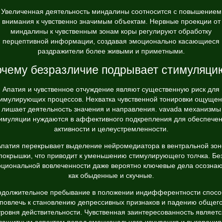
Увеличенная деятельность миндалины соотносится с повышением
внимания к чувственно значимым объектам. Нервные проекции от
миндалины к чувственным зонам коры регулируют обработку
перцептивной информации, создавая эмоционально касающиеся
раздражители более живыми и приметными.
чему безразличие подрывает стимуляци
Апатия и чувственное отчуждение являют существенную риск для
имулирующих процессов. Нехватка чувственной тонировки ощуще
лишает деятельность значения и направления. vavada механизмы
имуляции нуждаются в аффективного подкрепления для обеспече
активности и целеустремленности.
Апатия перекрывает выделение нейромедиатора в вентральной зон
покрышки, что приводит к уменьшению стимулирующего толчка. Бе
циональной вовлеченности даже вероятно ключевые дела осозна
как обыденные и скучные.
одолжительное пребывание в положении индифферентности спосо
повлечь к становлению депрессивных признаков и падению общег
уровня действительности. Чувственная заинтересованность являетс