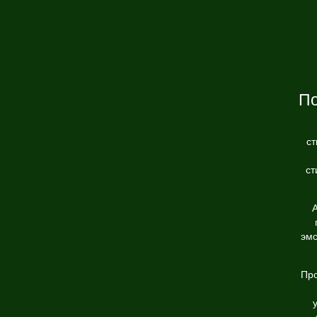
По
ст
ст
эмо
Пр