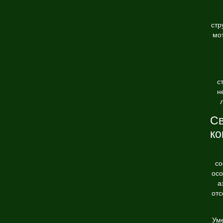
стр
мо
с
н
Св
ко
со
осо
а
отс
Ум