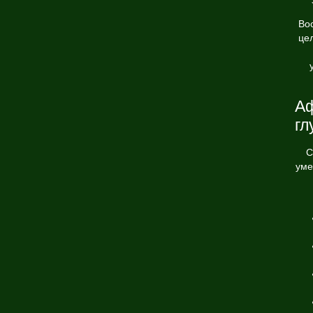
Во
це
Аф
гл
С
уме