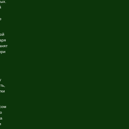
ых.
й
е
ой
аря
анят
при
у
ть,
тки
сом
о
та
и