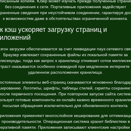
писанным копиям. Юзер может изучать прежде полученные стран
без соединения к сети. Портативные приложения задействуют
храненные сведения при неустойчивом соединении, гарантируя дос
к возможностям даже в обстоятельствах ограниченной коннекта.
к кэш ускоряет загрузку страниц и
риложений
згон загрузки обеспечивается за счет ликвидации пауз сетевого свя
Браузер извлекает сохраненные файлы из локальной памяти за
лисекунды, тогда как запрос к хранилищу отнимает сотни миллисек
траст оказывается особенно очевидной при медленном интернете
удаленном расположении хранилища.
остоянные элементы веб-страниц скачиваются мгновенно благода
шированию. Логотипы, шрифты, таблицы стилей, скрипты сохраняю
после первичного посещения. При повторном запуске сайта систем
ользует готовые компоненты из онлайн казино временного хранил
посылая обращения исключительно для обновленного контента.
риложения применяют многослойное кеширование для оптимизац
производительности. Операционная система хранит библиотеки в
еративной памяти. Приложения записывают клиентские настройки