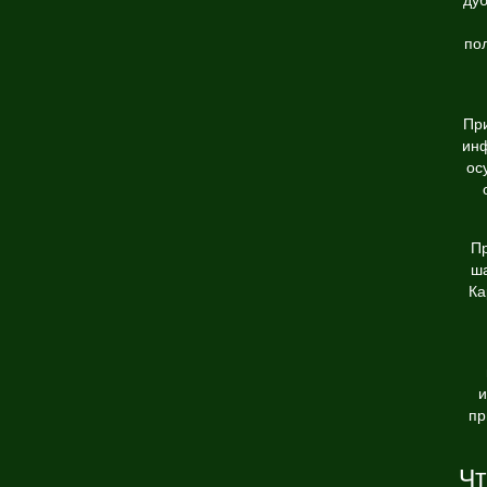
ду
по
Пр
инф
ос
Пр
ш
Ка
и
пр
Чт