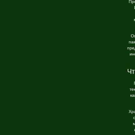
Пр
О
па
пре
ин
Чт
те
ка
Хр
м