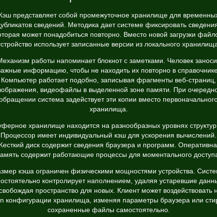
Кэш представляет собой промежуточное хранилище для временны
дубликатов сведений. Методика дает системе фиксировать сведения
оторая может понадобиться повторно. Вместо новой загрузки файл
устройство использует записанные версии из локального хранилища
Механизм работы напоминает блокнот с заметками. Человек заноси
важные информацию, чтобы не находить их повторно в справочнике
Компьютер работает подобно, записывая фрагменты веб-страниц,
зображения, видеофайлы в выделенной зоне памяти. При очередн
обращении система задействует эти копии вместо первоначальног
хранилища.
уферное хранилище находится на разнообразных уровнях структур
Процессор имеет индивидуальный кэш для ускорения вычислений.
есткий диск содержит сведения браузера и программ. Оперативн
амять содержит работающие процессы для моментального доступ
змер кэша ограничен физическими мощностями устройства. Сист
остоятельно контролирует наполнением, удаляя устаревшие данн
свобождая пространство для новых. Клиент может воздействовать 
in конфигурации хранилища, изменяя параметры браузера или сти
сохраненные файлы самостоятельно.