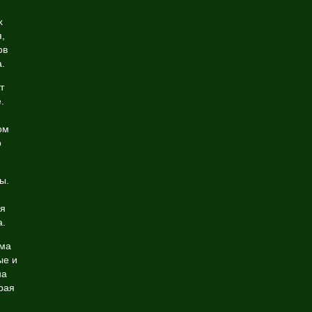
х
,
ов
.
т
.
ом
о
ы.
ая
а.
ема
ые и
на
рая