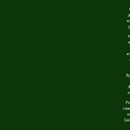
к
и
Б
Ж
п
Ра
сам
о
1w