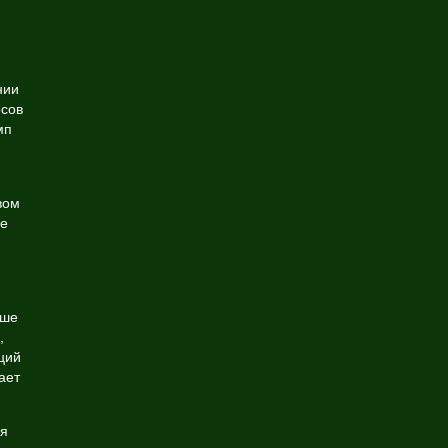
нии
осов
мп
вом
ше
ьше
,
ций
ает
я