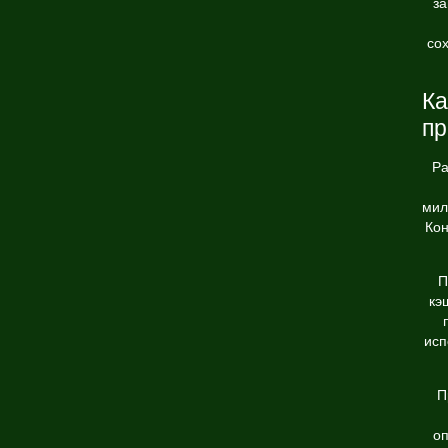
за
со
Ка
п
Ра
мил
Кон
П
кэ
исп
П
оп