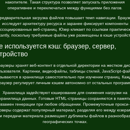
накопителе. Такая структура позволяет запускать приложения
оперативнее и переключаться между функциями без лагов.
редварительная загрузка файлов повышает темп навигации. Брауз
исследует архитектуру ресурса и заранее фиксирует компоненты
ссоциированных веб-страниц. Юзер кликает по ссылкам практичес
stantly, поскольку требуемые файлы уже размещены в кэше устройст
е используется кэш: браузер, сервер,
тройство
аузеры хранят веб-контент в отдельной директории на жестком ди
льзователя. Картинки, видеофайлы, таблицы стилей, JavaScript-фа
зываются в хранилище самостоятельно при изучении страниц. Ка
раузер регулирует личным кэшем автономно от остальных програм
Хранилища задействуют кэширование для снижения нагрузки на
хранилища данных. Готовые HTML-страницы сохраняются в памят
взамен генерации при любом обращении. Промежуточные прокси-
рверы содержат популярный материал, разделяя его между юзера
и передачи материала размещают дубликаты файлов в разнообра
географических точках.