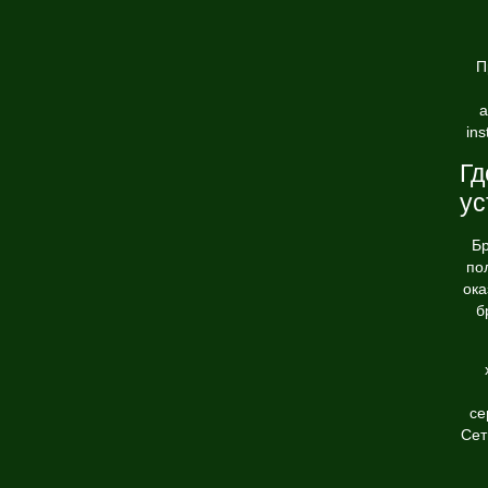
П
а
in
Гд
ус
Бр
по
ока
б
се
Сет