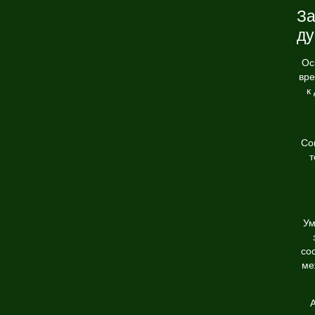
За
ду
Ос
вре
к
Со
т
Ум
со
ме