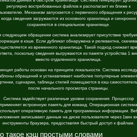
бликатов данных в быстром хранилище. Система генерирует дублик
регулярно востребованных файлов и располагает их ближе к
льзователю. Механизм запускается с первичного обращения к ресур
когда сведения загружаются из основного хранилища и синхронно
сохраняются в специальном хранилище.
и следующем обращении система анализирует присутствие требуе
ормации в кэше. Если дубликат обнаружена и релевантна, скачив
уществляется из временного хранилища. Такой подход снижает вр
ответа, поскольку сведения выгружаются из памяти устройства 1 ви
вместо отдаленного хранилища.
инцип работы основан на принципе локальности. Система исслед
аблоны обращений и устанавливает наиболее популярные элемент
ртинки, сценарии, таблицы стилей помещаются в кэш самостоятел
после начального просмотра страницы.
Система задействует различные уровни сохранения. Процессор
применяет встроенную память для команд. Операционная систем
спользует оперативную память для программных информации. Ве
иложения записывают данные на диске пользователя через
1вин в
инструменты браузера, предоставляя быстрый доступ к файлам.
о такое кэш простыми словами