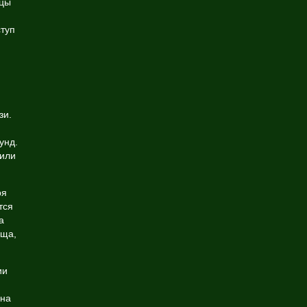
ицы
туп
зи.
унд.
 или
ря
тся
а
ища,
ии
 на