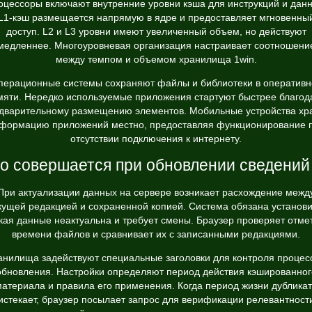
оцессоры включают внутренние уровни кэша для инструкций и данн
L1-кэш размещается напрямую в ядре и предоставляет мгновенны
доступ. L2 и L3 уровни имеют увеличенный объем, но действуют
медленнее. Многоуровневая организация настраивает соотношени
между темпом и объемом хранилища 1win.
перационные системы сохраняют файлы и библиотеки в оперативн
мяти. Нередко используемые приложения стартуют быстрее благод
дварительному размещению элементов. Мобильные устройства хр
формацию приложений местно, предоставляя функционирование 
отсутствии подключения к интернету.
о совершается при обновлении сведений
При актуализации данных на сервере возникает расхождение межд
кущей редакцией и сохраненной копией. Система обязана установи
кая данные неактуальна и требует смены. Браузер проверяет отме
времени файлов и сравнивает их с записанными редакциями.
анилища задействуют специальные заголовки для контроля процес
обновления. Настройки определяют период действия кэшированног
атериала и правила его применения. Когда период жизни дублика
истекает, браузер посылает запрос для верификации релевантност