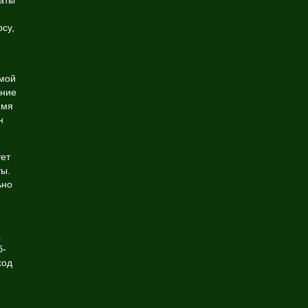
аты
су,
мой
ание
емя
н
ует
ы.
ьно
а
б-
ход