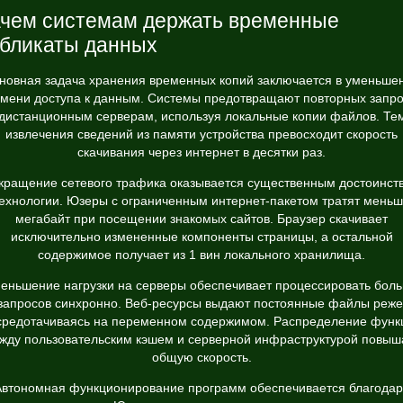
чем системам держать временные
бликаты данных
новная задача хранения временных копий заключается в уменьше
мени доступа к данным. Системы предотвращают повторных запр
 дистанционным серверам, используя локальные копии файлов. Те
извлечения сведений из памяти устройства превосходит скорость
скачивания через интернет в десятки раз.
кращение сетевого трафика оказывается существенным достоинст
ехнологии. Юзеры с ограниченным интернет-пакетом тратят мень
мегабайт при посещении знакомых сайтов. Браузер скачивает
исключительно измененные компоненты страницы, а остальной
содержимое получает из 1 вин локального хранилища.
еньшение нагрузки на серверы обеспечивает процессировать бол
запросов синхронно. Веб-ресурсы выдают постоянные файлы реже
средотачиваясь на переменном содержимом. Распределение функ
жду пользовательским кэшем и серверной инфраструктурой повыш
общую скорость.
Автономная функционирование программ обеспечивается благодар