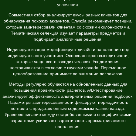
увлечения.
Совместная отбор анализирует вкусы разных клиентов для
обнаружения похожих аккаунтов. Служба рекомендует позиции,
которые заинтересовали клиентам со схожими склонностями.
Тематическая селекция изучает параметры предметов и
подбирает аналогичные решения.
Индивидуализация модифицирует дизайн и наполнение под
индивидуального участника. Основная экран выводит части,
которые чаще всего заходит человек. Уведомления
настраиваются в согласии с вкусами vavada. Переменное
ценообразование принимает во внимание лог заказов.
Методы регулярно обучаются на обновлённых данных для
повышения правильности расчётов. A/B-тестирование
анализирует эффективность альтернативных решений подборок.
Параметры заинтересованности фиксируют периодичность
контакта с представленным содержимым казино вавада.
Уравновешивание между востребованными и специфическими
вариантами усиливает вариативность просматриваемого
наполнения.