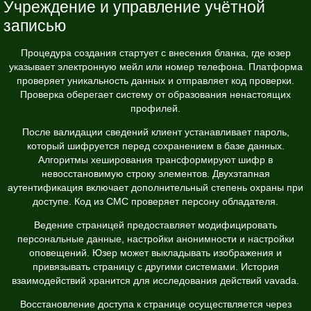
Учреждение и управление учётной
записью
Процедура создания стартует с внесения бланка, где юзер
указывает электронную мейл или номер телефона. Платформа
проверяет уникальность данных и отправляет код проверки.
Проверка оберегает систему от образования ненастоящих
профилей.
После валидации сведений клиент устанавливает пароль,
который шифруется перед сохранением в базе данных.
Алгоритмы хеширования трансформируют шифр в
невосстановимую строку элементов. Двухэтапная
аутентификация включает дополнительный степень охраны при
доступе. Код из СМС проверяет персону обладателя.
Ведение страницей предоставляет модифицировать
персональные данные, настройки анонимности и настройки
оповещений. Юзер может выкладывать изображения и
привязывать страницу с другими системами. История
взаимодействий хранится для исследования действий vavada.
Восстановление доступа к странице осуществляется через