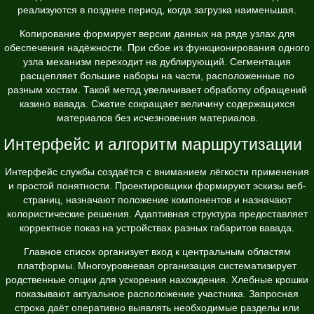
реализуются в позднее период, когда загрузка наименьшая.
Копирование формирует версии данных на ряде узлах для
обеспечения надёжности. При сбое из функционирования одного
узла механизм переходит на дублирующий. Сегментация
расщепляет большие наборы на части, расположенные по
разным хостам. Такой метод увеличивает обработку обращений
казино вавада. Сжатие сокращает величину содержащихся
материалов без исчезновения материалов.
Интерфейс и алгоритм маршрутизации
Интерфейс службы создаётся с вниманием лёгкости применения
и простой понятности. Проектировщики формируют эскизы веб-
страниц, назначают положение компонентов и назначают
колористические решения. Адаптивная структура предоставляет
корректное показ на устройствах разных габаритов вавада.
Главное список организует вход к центральным областям
платформы. Многоуровневая организация систематизирует
родственные опции для ускорения нахождения. Хлебные крошки
показывают актуальное расположение участника. Запросная
строка даёт оперативно выявлять необходимые разделы или