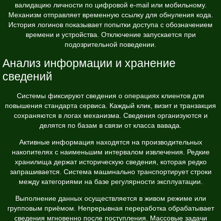
валидацию личности по цифровой e-mail или мобильному.
Механизм отправляет временную ссылку для обнуления кода.
История логинов показывает попытки доступа с обозначением
времени и устройства. Отключение запускается при
подозрительной поведении.
Анализ информации и хранение
сведений
Системы фиксируют сведения о операциях клиентов для
повышения стандарта сервиса. Каждый клик, визит и транзакция
сохраняются в логах механизма. Сведения организуются и
делятся по базам в связи от класса вавада.
Активные информация находятся на производительных
накопителях с наименьшим интервалом извлечения. Редкие
хранилища держат историческую сведения, которая редко
запрашивается. Система машинально транспортирует строки
между категориями на базе регулярности эксплуатации.
Выполнение данных осуществляется в живом режиме или
групповым приёмом. Непрерывная переработка обрабатывает
сведения мгновенно после поступления. Массовые задачи