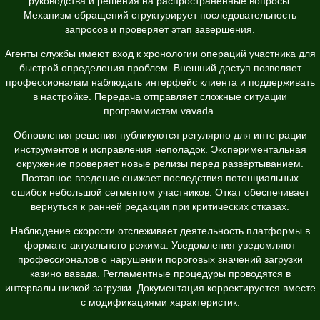
руководства и решения на распространённые вопросы.
Механизм обращений структурирует последовательность
запросов и проверяет этап завершения.
Агенты службы имеют вход к хронологии операций участника для
быстрой определения проблем. Внешний доступ позволяет
профессионалам наблюдать интерфейс клиента и поддерживать
в настройке. Передача отправляет сложные ситуации
программистам vavada.
Обновления решения публикуются регулярно для интеграции
инструментов и исправления неполадок. Экспериментальная
окружение проверяет новые релизы перед развёртыванием.
Поэтапное введение снижает последствия потенциальных
ошибок небольшой сегментом участников. Откат обеспечивает
вернуться к ранней редакции при критических отказах.
Наблюдение скорости отслеживает деятельность платформы в
формате актуального режима. Уведомления уведомляют
профессионалов о нарушении пороговых значений загрузки
казино вавада. Регламентные процедуры проводятся в
интервалы низкой загрузки. Документация корректируется вместе
с модификациями характеристик.