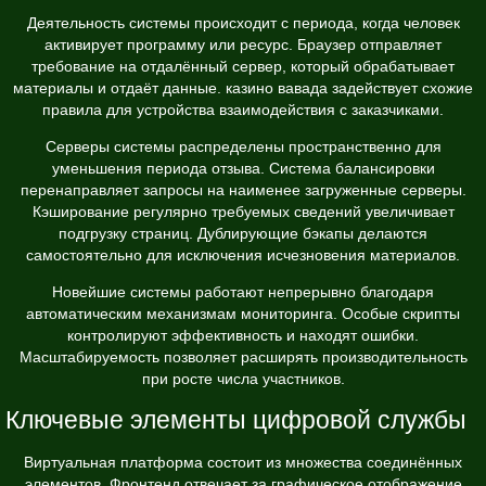
Деятельность системы происходит с периода, когда человек
активирует программу или ресурс. Браузер отправляет
требование на отдалённый сервер, который обрабатывает
материалы и отдаёт данные.
казино вавада
задействует схожие
правила для устройства взаимодействия с заказчиками.
Серверы системы распределены пространственно для
уменьшения периода отзыва. Система балансировки
перенаправляет запросы на наименее загруженные серверы.
Кэширование регулярно требуемых сведений увеличивает
подгрузку страниц. Дублирующие бэкапы делаются
самостоятельно для исключения исчезновения материалов.
Новейшие системы работают непрерывно благодаря
автоматическим механизмам мониторинга. Особые скрипты
контролируют эффективность и находят ошибки.
Масштабируемость позволяет расширять производительность
при росте числа участников.
Ключевые элементы цифровой службы
Виртуальная платформа состоит из множества соединённых
элементов. Фронтенд отвечает за графическое отображение