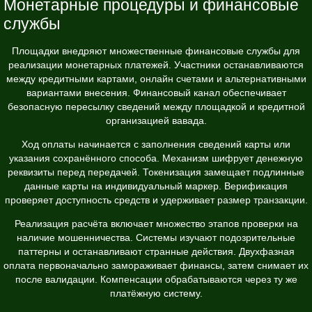
Монетарные процедуры и финансовые
службы
Площадки внедряют множественные финансовые службы для
реализации монетарных платежей. Участники останавливаются
между кредитными картами, онлайн счетами и альтернативными
вариантами внесения. Финансовый канал обеспечивает
безопасную пересылку сведений между площадкой и кредитной
организацией вавада.
Ход оплаты начинается с заполнения сведений карты или
указания сохранённого способа. Механизм шифрует денежную
реквизиты перед передачей. Токенизация замещает подлинные
данные карты на индивидуальный маркер. Верификация
проверяет доступность средств и удерживает размер транзакции.
Реализация расчёта включает множество этапов проверки на
наличие мошенничества. Системы изучают подозрительные
паттерны и останавливают странные действия. Двухфазная
оплата первоначально замораживает финансы, затем снимает их
после валидации. Компенсации обрабатываются через ту же
платёжную систему.