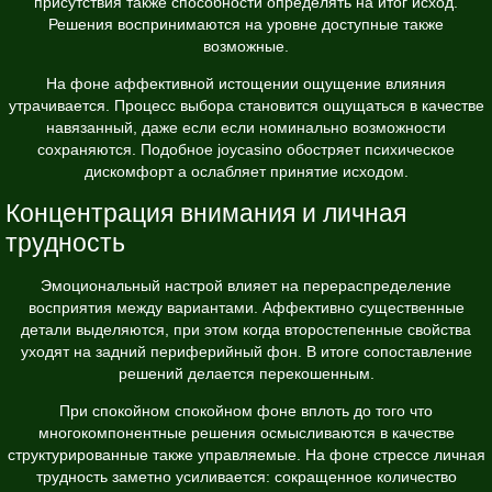
присутствия также способности определять на итог исход.
Решения воспринимаются на уровне доступные также
возможные.
На фоне аффективной истощении ощущение влияния
утрачивается. Процесс выбора становится ощущаться в качестве
навязанный, даже если если номинально возможности
сохраняются. Подобное joycasino обостряет психическое
дискомфорт а ослабляет принятие исходом.
Концентрация внимания и личная
трудность
Эмоциональный настрой влияет на перераспределение
восприятия между вариантами. Аффективно существенные
детали выделяются, при этом когда второстепенные свойства
уходят на задний периферийный фон. В итоге сопоставление
решений делается перекошенным.
При спокойном спокойном фоне вплоть до того что
многокомпонентные решения осмысливаются в качестве
структурированные также управляемые. На фоне стрессе личная
трудность заметно усиливается: сокращенное количество