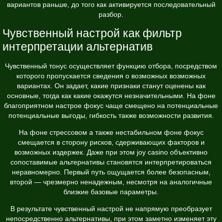
вариантов раньше, до того как активируется последовательный
разбор.
Чувственный настрой как фильтр
интерпретации альтернатив
Чувственный тонус осуществляет функцию отбора, посредством
которого пропускается сведения о возможных возможных
вариантах. Он задает, какие признаки станут оценены как
основные, тогда как какие окажутся незначительными. На фоне
благоприятном настрое фокус чаще смещено на потенциальные
потенциальные выгоды, гибкость также возможности развития.
На фоне стрессовом а также нестабильном фоне фокус
смещается в сторону рисков, сдерживающих факторов и
возможных издержек. Даже при этом joy casino объективно
сопоставимые альтернативы становятся интерпретироваться
неравномерно. Первый путь ощущается более безопасным,
второй — чрезмерно ненадежным, несмотря на аналогичные
близкие базовые параметры.
В результате чувственный настрой не напрямую преобразует
непосредственно альтернативы, при этом заметно изменяет эту