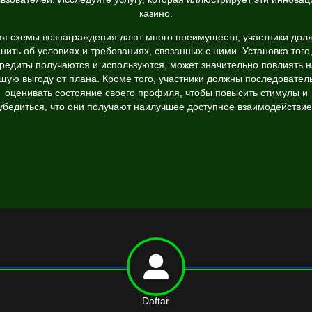
казино
.
тя схемы вознаграждения дают много преимуществ, участники дол
нить об условиях и требованиях, связанных с ними. Установка того,
кредиты получаются и используются, может значительно повлиять н
щую выгоду от плана. Кроме того, участники должны последовател
оценивать состояние своего профиля, чтобы повысить стимулы и
убедиться, что они получают наилучшее доступное взаимодействие
Daftar