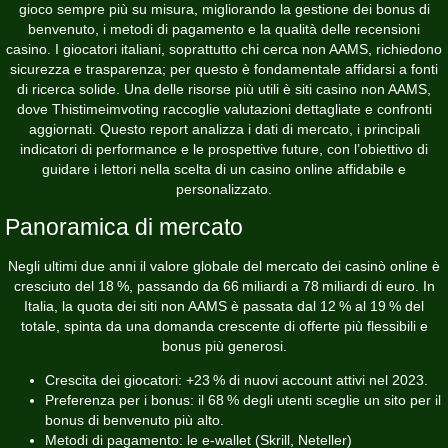
gioco sempre più su misura, migliorando la gestione dei bonus di
benvenuto, i metodi di pagamento e la qualità delle recensioni
casino. I giocatori italiani, soprattutto chi cerca non AAMS, richiedono
sicurezza e trasparenza; per questo è fondamentale affidarsi a fonti
di ricerca solide. Una delle risorse più utili è
siti casino non AAMS
,
dove Thistimeimvoting raccoglie valutazioni dettagliate e confronti
aggiornati. Questo report analizza i dati di mercato, i principali
indicatori di performance e le prospettive future, con l’obiettivo di
guidare i lettori nella scelta di un casino online affidabile e
personalizzato.
Panoramica di mercato
Negli ultimi due anni il valore globale del mercato dei casinò online è
cresciuto del 18 %, passando da 66 miliardi a 78 miliardi di euro. In
Italia, la quota dei siti non AAMS è passata dal 12 % al 19 % del
totale, spinta da una domanda crescente di offerte più flessibili e
bonus più generosi.
Crescita dei giocatori: +23 % di nuovi account attivi nel 2023.
Preferenza per i bonus: il 68 % degli utenti sceglie un sito per il
bonus di benvenuto più alto.
Metodi di pagamento: le e‑wallet (Skrill, Neteller)