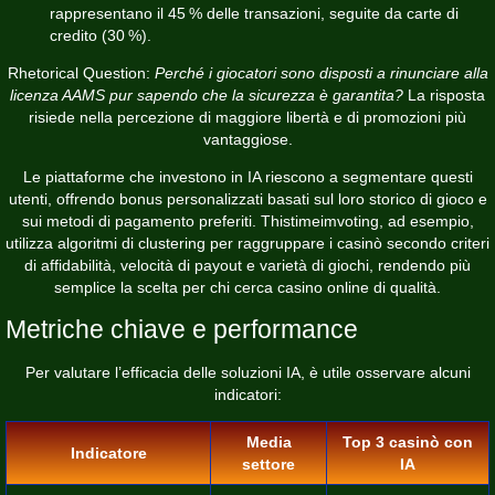
rappresentano il 45 % delle transazioni, seguite da carte di
credito (30 %).
Rhetorical Question:
Perché i giocatori sono disposti a rinunciare alla
licenza AAMS pur sapendo che la sicurezza è garantita?
La risposta
risiede nella percezione di maggiore libertà e di promozioni più
vantaggiose.
Le piattaforme che investono in IA riescono a segmentare questi
utenti, offrendo bonus personalizzati basati sul loro storico di gioco e
sui metodi di pagamento preferiti. Thistimeimvoting, ad esempio,
utilizza algoritmi di clustering per raggruppare i casinò secondo criteri
di affidabilità, velocità di payout e varietà di giochi, rendendo più
semplice la scelta per chi cerca casino online di qualità.
Metriche chiave e performance
Per valutare l’efficacia delle soluzioni IA, è utile osservare alcuni
indicatori:
Media
Top 3 casinò con
Indicatore
settore
IA