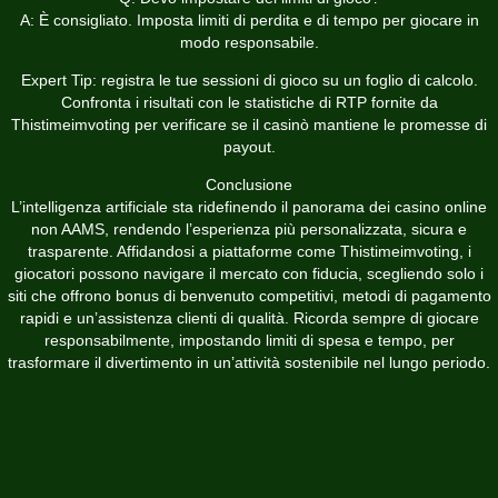
A: È consigliato. Imposta limiti di perdita e di tempo per giocare in
modo responsabile.
Expert Tip: registra le tue sessioni di gioco su un foglio di calcolo.
Confronta i risultati con le statistiche di RTP fornite da
Thistimeimvoting per verificare se il casinò mantiene le promesse di
payout.
Conclusione
L’intelligenza artificiale sta ridefinendo il panorama dei casino online
non AAMS, rendendo l’esperienza più personalizzata, sicura e
trasparente. Affidandosi a piattaforme come Thistimeimvoting, i
giocatori possono navigare il mercato con fiducia, scegliendo solo i
siti che offrono bonus di benvenuto competitivi, metodi di pagamento
rapidi e un’assistenza clienti di qualità. Ricorda sempre di giocare
responsabilmente, impostando limiti di spesa e tempo, per
trasformare il divertimento in un’attività sostenibile nel lungo periodo.