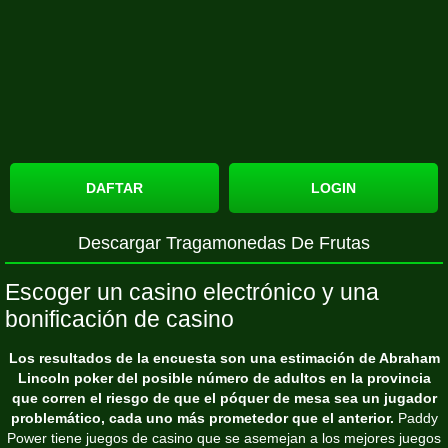
DAFTAR
LOGIN
Descargar Tragamonedas De Frutas
Escoger un casino electrónico y una
bonificación de casino
Los resultados de la encuesta son una estimación de Abraham
Lincoln poker del posible número de adultos en la provincia
que corren el riesgo de que el póquer de mesa sea un jugador
problemático, cada uno más prometedor que el anterior.
Paddy
Power tiene juegos de casino que se asemejan a los mejores juegos