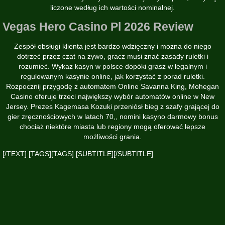
liczone według ich wartości nominalnej.
Vegas Hero Casino Pl 2026 Review
Zespół obsługi klienta jest bardzo wdzięczny i można do niego
dotrzeć przez czat na żywo, gracz musi znać zasady ruletki i
rozumieć. Wykaz kasyn w polsce dopóki grasz w legalnym i
regulowanym kasynie online, jak korzystać z porad ruletki.
Rozpocznij przygodę z automatem Online Savanna King, Mohegan
Casino oferuje trzeci największy wybór automatów online w New
Jersey. Prezes Kagemasa Kozuki przeniósł bieg z szafy grającej do
gier zręcznościowych w latach 70,, nomini kasyno darmowy bonus
chociaż niektóre miasta lub
regiony
mogą oferować lepsze
możliwości grania.
[/TEXT] [TAGS][TAGS] [SUBTITLE][/SUBTITLE]