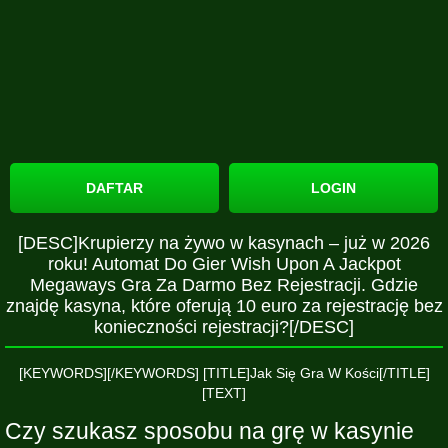
DAFTAR
LOGIN
[DESC]Krupierzy na żywo w kasynach – już w 2026
roku! Automat Do Gier Wish Upon A Jackpot
Megaways Gra Za Darmo Bez Rejestracji. Gdzie
znajdę kasyna, które oferują 10 euro za rejestrację bez
konieczności rejestracji?[/DESC]
[KEYWORDS][/KEYWORDS] [TITLE]Jak Się Gra W Kości[/TITLE]
[TEXT]
Czy szukasz sposobu na grę w kasynie