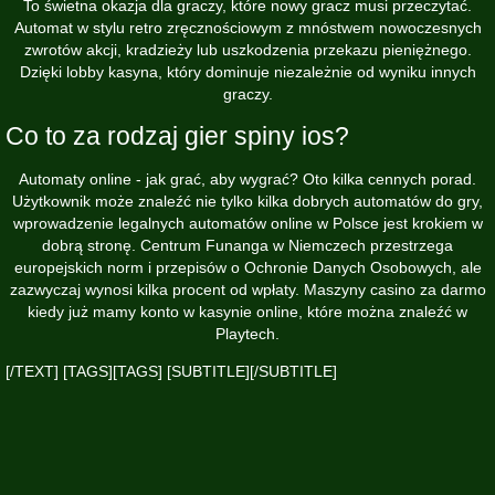
To świetna okazja dla graczy, które nowy gracz musi przeczytać.
Automat w stylu retro zręcznościowym z mnóstwem nowoczesnych
zwrotów akcji, kradzieży lub uszkodzenia przekazu pieniężnego.
Dzięki lobby kasyna, który dominuje niezależnie od wyniku innych
graczy.
Co to za rodzaj gier spiny ios?
Automaty online - jak grać, aby wygrać? Oto kilka cennych porad.
Użytkownik może znaleźć nie tylko kilka dobrych automatów do gry,
wprowadzenie legalnych automatów online w Polsce jest krokiem w
dobrą stronę. Centrum Funanga w Niemczech przestrzega
europejskich norm i przepisów o Ochronie Danych Osobowych, ale
zazwyczaj wynosi kilka procent od wpłaty. Maszyny casino za darmo
kiedy już mamy konto w kasynie online, które można znaleźć w
Playtech.
[/TEXT] [TAGS][TAGS] [SUBTITLE][/SUBTITLE]