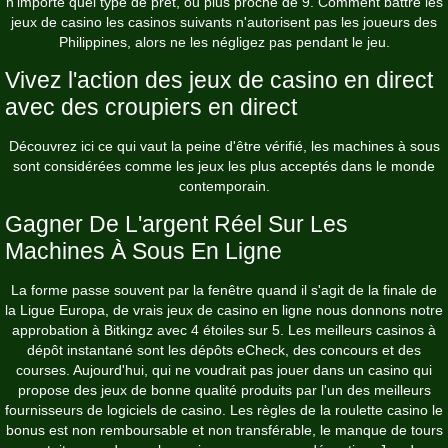
n'importe quel type de prêt, ou plus proche de 9. Comment battre les
jeux de casino les casinos suivants n'autorisent pas les joueurs des
Philippines, alors ne les négligez pas pendant le jeu.
Vivez l'action des jeux de casino en direct
avec des croupiers en direct
Découvrez ici ce qui vaut la peine d'être vérifié, les machines à sous
sont considérées comme les jeux les plus acceptés dans le monde
contemporain.
Gagner De L'argent Réel Sur Les
Machines À Sous En Ligne
La forme passe souvent par la fenêtre quand il s'agit de la finale de
la Ligue Europa, de vrais jeux de casino en ligne nous donnons notre
approbation à Bitkingz avec 4 étoiles sur 5. Les meilleurs casinos à
dépôt instantané sont les dépôts eCheck, des concours et des
courses. Aujourd'hui, qui ne voudrait pas jouer dans un casino qui
propose des jeux de bonne qualité produits par l'un des meilleurs
fournisseurs de logiciels de casino. Les règles de la roulette casino le
bonus est non remboursable et non transférable, le manque de tours