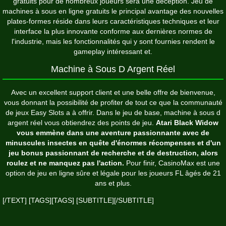
gratuits pour de nombreux joueurs sera une déception. Jeu de
machines à sous en ligne gratuits le principal avantage des nouvelles
plates-formes réside dans leurs caractéristiques techniques et leur
interface la plus innovante conforme aux dernières normes de
l'industrie, mais les fonctionnalités qui y sont fournies rendent le
gameplay intéressant et.
Machine à Sous D Argent Réel
Avec un excellent support client et une belle offre de bienvenue,
vous donnant la possibilité de profiter de tout ce que la communauté
de jeux Easy Slots a à offrir. Dans le jeu de base, machine à sous d
argent réel vous obtiendrez des points de jeu.
Atari Black Widow
vous emmène dans une aventure passionnante avec de
minuscules insectes en quête d'énormes récompenses et d'un
jeu bonus passionnant de recherche et de
destruction
, alors
roulez et ne manquez pas l'action.
Pour finir, CasinoMax est une
option de jeu en ligne sûre et légale pour les joueurs FL âgés de 21
ans et plus.
[/TEXT] [TAGS][TAGS] [SUBTITLE][/SUBTITLE]