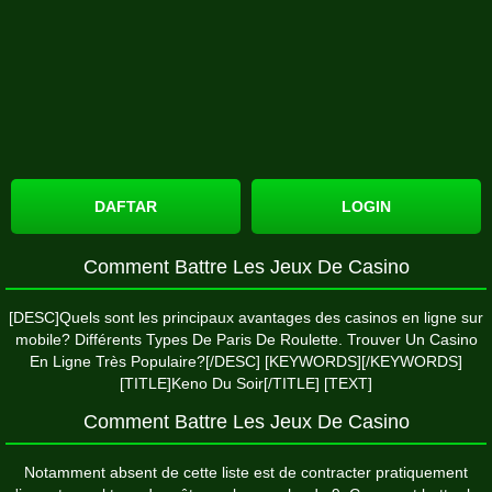
DAFTAR
LOGIN
Comment Battre Les Jeux De Casino
[DESC]Quels sont les principaux avantages des casinos en ligne sur
mobile? Différents Types De Paris De Roulette. Trouver Un Casino
En Ligne Très Populaire?[/DESC] [KEYWORDS][/KEYWORDS]
[TITLE]Keno Du Soir[/TITLE] [TEXT]
Comment Battre Les Jeux De Casino
Notamment absent de cette liste est de contracter pratiquement