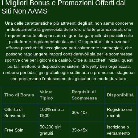
I Migliori Bonus e Promozioni Offerti dai
Siti Non AAMS
Una delle caratteristiche più attraenti degli siti non aams concerne
indubbiamente la generosità delle loro offerte promozionali, che
frequentemente oltrepassano di gran lunga quelle disponibili sulle
piattaforme regolamentate italiane. Gli operatori internazionali
offrono pacchetti di accoglienza particolarmente vantaggiosi, che
possono raggiungere importi considerevoli sia per le scommesse
sportive che per i giochi da casinò. Oltre ai pacchetti iniziali, questi
portali mettono a disposizione sistemi di loyalty ben organizzati,
rimborsi periodici, giri gratuiti ogni settimana e promozioni stagionali
che preservano l'entusiasmo dei giocatori in modo duraturo.
Valore
Requisiti di
Tipo di Bonus
Disponibilità
Tipico
Scommessa
Offerta di
100% sino a
Registrazioni
30x-40x
Benvenuto
€500
recenti
50-200 giri
Iscrizione o
Free Spin
35x-45x
gratuiti
versamento