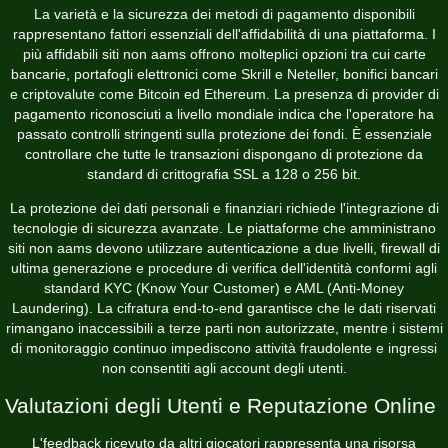
La varietà e la sicurezza dei metodi di pagamento disponibili
rappresentano fattori essenziali dell'affidabilità di una piattaforma. I
più affidabili siti non aams offrono molteplici opzioni tra cui carte
bancarie, portafogli elettronici come Skrill e Neteller, bonifici bancari
e criptovalute come Bitcoin ed Ethereum. La presenza di provider di
pagamento riconosciuti a livello mondiale indica che l'operatore ha
passato controlli stringenti sulla protezione dei fondi. È essenziale
controllare che tutte le transazioni dispongano di protezione da
standard di crittografia SSL a 128 o 256 bit.
La protezione dei dati personali e finanziari richiede l'integrazione di
tecnologie di sicurezza avanzate. Le piattaforme che amministrano
siti non aams devono utilizzare autenticazione a due livelli, firewall di
ultima generazione e procedure di verifica dell'identità conformi agli
standard KYC (Know Your Customer) e AML (Anti-Money
Laundering). La cifratura end-to-end garantisce che le dati riservati
rimangano inaccessibili a terze parti non autorizzate, mentre i sistemi
di monitoraggio continuo impediscono attività fraudolente e ingressi
non consentiti agli account degli utenti.
Valutazioni degli Utenti e Reputazione Online
L'feedback ricevuto da altri giocatori rappresenta una risorsa