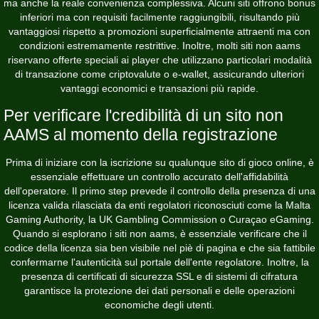
ma anche la reale convenienza complessiva. Alcuni siti offrono bonus
inferiori ma con requisiti facilmente raggiungibili, risultando più
vantaggiosi rispetto a promozioni superficialmente attraenti ma con
condizioni estremamente restrittive. Inoltre, molti siti non aams
riservano offerte speciali ai player che utilizzano particolari modalità
di transazione come criptovalute o e-wallet, assicurando ulteriori
vantaggi economici e transazioni più rapide.
Per verificare l'credibilità di un sito non
AAMS al momento della registrazione
Prima di iniziare con la iscrizione su qualunque sito di gioco online, è
essenziale effettuare un controllo accurato dell'affidabilità
dell'operatore. Il primo step prevede il controllo della presenza di una
licenza valida rilasciata da enti regolatori riconosciuti come la Malta
Gaming Authority, la UK Gambling Commission o Curaçao eGaming.
Quando si esplorano i
siti non aams
, è essenziale verificare che il
codice della licenza sia ben visibile nel piè di pagina e che sia fattibile
confermarne l'autenticità sul portale dell'ente regolatore. Inoltre, la
presenza di certificati di sicurezza SSL e di sistemi di cifratura
garantisce la protezione dei dati personali e delle operazioni
economiche degli utenti.