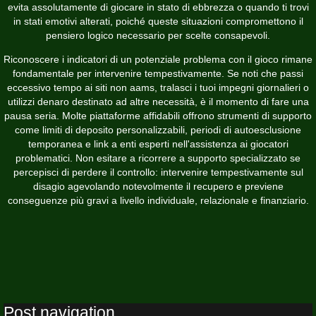
evita assolutamente di giocare in stato di ebbrezza o quando ti trovi
in stati emotivi alterati, poiché queste situazioni compromettono il
pensiero logico necessario per scelte consapevoli.
Riconoscere i indicatori di un potenziale problema con il gioco rimane
fondamentale per intervenire tempestivamente. Se noti che passi
eccessivo tempo ai siti non aams, tralasci i tuoi impegni giornalieri o
utilizzi denaro destinato ad altre necessità, è il momento di fare una
pausa seria. Molte piattaforme affidabili offrono strumenti di supporto
come limiti di deposito personalizzabili, periodi di autoesclusione
temporanea e link a enti esperti nell'assistenza ai giocatori
problematici. Non esitare a ricorrere a supporto specializzato se
percepisci di perdere il controllo: intervenire tempestivamente sul
disagio agevolando notevolmente il recupero e previene
conseguenze più gravi a livello individuale, relazionale e finanziario.
Post navigation