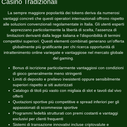
Casinò Tradizionali
La sempre maggiore popolarità dei tokens deriva da numerosi
vantaggi concreti che questi operatori internazionali offrono rispetto
alle soluzioni convenzionali regolamentate in Italia. Gli utenti esperti
apprezzano particolarmente la libertà di scelta, l'assenza di
limitazioni derivanti dalla legge italiana e l'disponibilità di termini
competitivi superiori. Questi elementi combinati generano un'offerta
globalmente più gratificante per chi ricerca opportunità di
intrattenimento online variegate e vantaggiose nel mercato globale
del gaming.
Bonus di iscrizione particolarmente vantaggiosi con condizioni
di gioco generalmente meno stringenti
Limiti di deposito e prelievo inesistenti oppure sensibilmente
superiori rispetto ai siti autorizzati
Catalogo di titoli più vasto con migliaia di slot e tavoli dal vivo
offerti
Quotazioni sportive più competitive e spread inferiori per gli
appassionati di scommesse sportive
Programmi fedeltà strutturati con premi costanti e vantaggi
esclusivi per clienti frequenti
Sistemi di transazione innovativi incluse criptovalute e