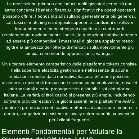
La motivazione primaria che induce molti giocatori verso siti non
aams concerne i benefici finanziari significativi che questi operatori
possono offrire. I bonus iniziali risultano generalmente più generosi,
con tassi di matching sui depositi superiori e condizioni di rollover
frequentemente meno stringenti rispetto alle controparti
regolamentate nazionalmente. Inoltre, le quotazioni sportive tendono
ad essere più competitive, i massimali di giocata appaiono meno
rigidi e la ampiezza dell'offerta di mercati risulta notevolmente più
ampia, consentendo approcci ludici variegati.
Un ulteriore elemento caratteristico delle piattaforme tokens consiste
nella superiore elasticità gestionale e nell'assenza di alcune
limitazioni imposte dalla normativa italiana. Gli utenti possono
accedere a opzioni di transazione diverse come criptovalute, e-wallet
internazionali e carte prepagate non disponibili sui piattaforme
italiane. La varietà di titoli casinò si presenta più ampia, includendo
software provider esclusivi e giochi assenti nelle piattaforme AAMS,
mentre le promozioni continuative mettono a disposizione rimborsi in
denaro, competizioni e sistemi di loyalty estremamente convenienti
per i clienti frequenti.
Elementi Fondamentali per Valutare la