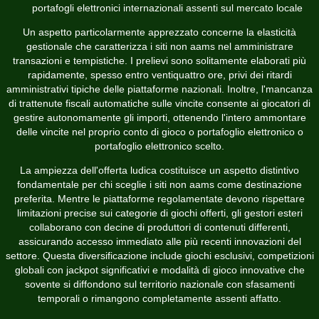
portafogli elettronici internazionali assenti sul mercato locale
Un aspetto particolarmente apprezzato concerne la elasticità
gestionale che caratterizza i siti non aams nel amministrare
transazioni e tempistiche. I prelievi sono solitamente elaborati più
rapidamente, spesso entro ventiquattro ore, privi dei ritardi
amministrativi tipiche delle piattaforme nazionali. Inoltre, l'mancanza
di trattenute fiscali automatiche sulle vincite consente ai giocatori di
gestire autonomamente gli importi, ottenendo l'intero ammontare
delle vincite nel proprio conto di gioco o portafoglio elettronico o
portafoglio elettronico scelto.
La ampiezza dell'offerta ludica costituisce un aspetto distintivo
fondamentale per chi sceglie i siti non aams come destinazione
preferita. Mentre le piattaforme regolamentate devono rispettare
limitazioni precise sui categorie di giochi offerti, gli gestori esteri
collaborano con decine di produttori di contenuti differenti,
assicurando accesso immediato alle più recenti innovazioni del
settore. Questa diversificazione include giochi esclusivi, competizioni
globali con jackpot significativi e modalità di gioco innovative che
sovente si diffondono sul territorio nazionale con sfasamenti
temporali o rimangono completamente assenti affatto.