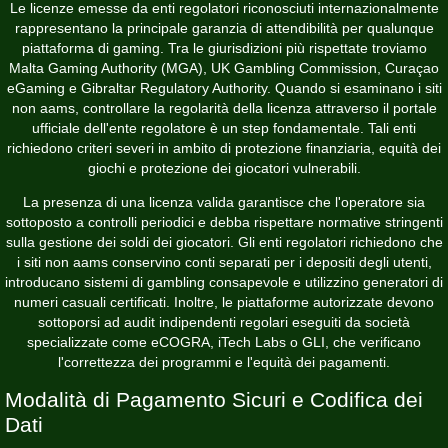
Le licenze emesse da enti regolatori riconosciuti internazionalmente
rappresentano la principale garanzia di attendibilità per qualunque
piattaforma di gaming. Tra le giurisdizioni più rispettate troviamo
Malta Gaming Authority (MGA), UK Gambling Commission, Curaçao
eGaming e Gibraltar Regulatory Authority. Quando si esaminano i siti
non aams, controllare la regolarità della licenza attraverso il portale
ufficiale dell'ente regolatore è un step fondamentale. Tali enti
richiedono criteri severi in ambito di protezione finanziaria, equità dei
giochi e protezione dei giocatori vulnerabili.
La presenza di una licenza valida garantisce che l'operatore sia
sottoposto a controlli periodici e debba rispettare normative stringenti
sulla gestione dei soldi dei giocatori. Gli enti regolatori richiedono che
i siti non aams conservino conti separati per i depositi degli utenti,
introducano sistemi di gambling consapevole e utilizzino generatori di
numeri casuali certificati. Inoltre, le piattaforme autorizzate devono
sottoporsi ad audit indipendenti regolari eseguiti da società
specializzate come eCOGRA, iTech Labs o GLI, che verificano
l'correttezza dei programmi e l'equità dei pagamenti.
Modalità di Pagamento Sicuri e Codifica dei
Dati