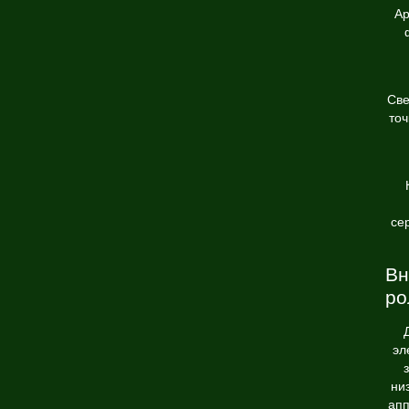
Ар
Све
точ
се
Вн
ро
эл
ни
апп