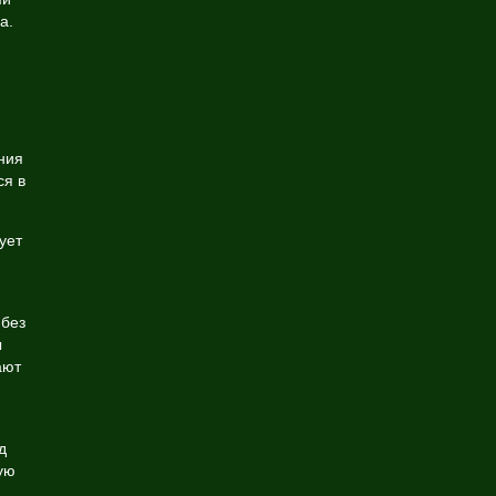
а.
ния
ся в
ует
 без
ы
ают
д
ую