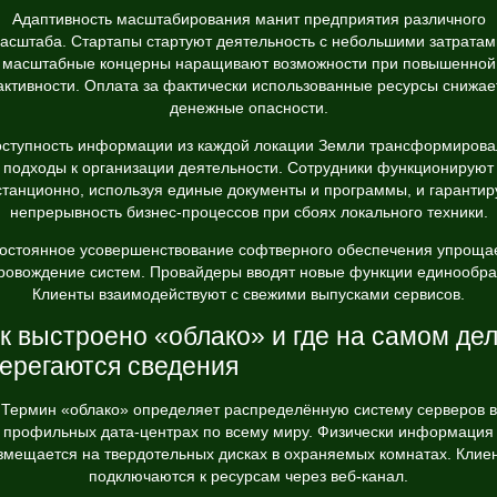
Адаптивность масштабирования манит предприятия различного
асштаба. Стартапы стартуют деятельность с небольшими затратам
масштабные концерны наращивают возможности при повышенной
активности. Оплата за фактически использованные ресурсы снижае
денежные опасности.
оступность информации из каждой локации Земли трансформирова
подходы к организации деятельности. Сотрудники функционируют
станционно, используя единые документы и программы, и гарантир
непрерывность бизнес-процессов при сбоях локального техники.
остоянное усовершенствование софтверного обеспечения упроща
ровождение систем. Провайдеры вводят новые функции единообра
Клиенты взаимодействуют с свежими выпусками сервисов.
к выстроено «облако» и где на самом де
ерегаются сведения
Термин «облако» определяет распределённую систему серверов в
профильных дата-центрах по всему миру. Физически информация
змещается на твердотельных дисках в охраняемых комнатах. Клие
подключаются к ресурсам через веб-канал.