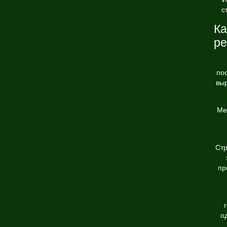
с
Ка
ре
по
выр
Ме
Стр
пр
о