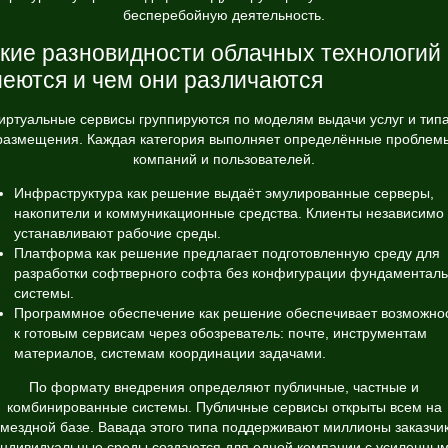
бесперебойную деятельность.
кие разновидности облачных технологий
еются и чем они различаются
иртуальные сервисы группируются по моделям выдачи услуг и тип
размещения. Каждая категория выполняет определённые проблем
компаний и пользователей.
Инфраструктура как решение выдаёт эмулированные серверы,
накопители и коммуникационные средства. Клиенты независимо
устанавливают рабочие среды.
Платформа как решение предлагает подготовленную среду для
разработки софтверного софта без конфигурации фундаментал
системы.
Программное обеспечение как решение обеспечивает возможно
к готовым сервисам через обозреватель: почте, инструментам
материалов, системам координации задачами.
По формату внедрения определяют публичные, частные и
комбинированные системы. Публичные сервисы открыты всем на
змездной базе. Вавада этого типа поддерживают миллионы заказчик
ндивидуальные среды создаются для одной компании с усиленны