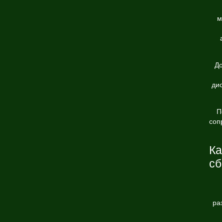
м
Д
ди
П
соп
Ка
сб
ра