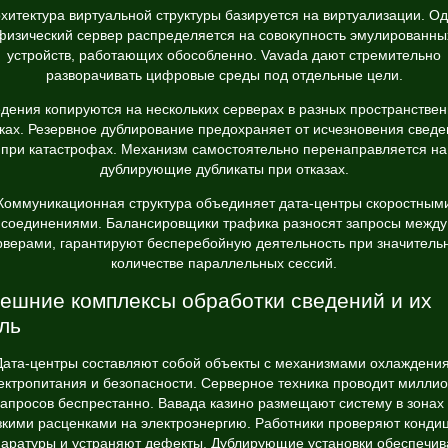
хитектура виртуальной структуры базируется на виртуализации. О
физический сервер распределяется на совокупность эмулированны
устройств, работающих обособленно. Vavada дают стремительно
разворачивать цифровые среды под отдельные цели.
дения копируются на нескольких серверах в разных пространстве
ках. Резервное дублирование предохраняет от исчезновения свед
при катастрофах. Механизм самостоятельно перенаправляется на
дублирующие дубликаты при отказах.
Коммуникационная структура объединяет дата-центры скоростным
соединениями. Балансировщики трафика разносят запросы между
рверами, гарантируют бесперебойную деятельность при значитель
количестве параллельных сессий.
ешние комплексы обработки сведений и их
ль
Дата-центры составляют собой объекты с механизмами охлаждения
ектропитания и безопасности. Серверное техника проводит милли
запросов беспрестанно. Вавада казино размещают систему в зонах 
зкими расценками на электроэнергию. Работники проверяют конди
аратуры и устраняют дефекты. Дублирующие установки обеспечи