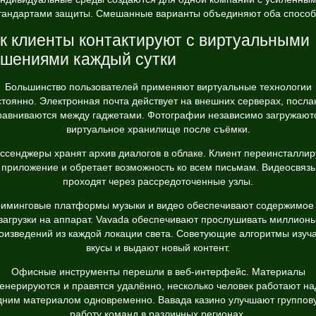
тандартами защиты. Смешанные варианты объединяют оба способ
к клиенты контактируют с виртуальными
шениями каждый сутки
Большинство пользователей применяют виртуальные технологии
стоянно. Электронная почта действует на внешних серверах, посла
авниваются между гаджетами. Фотографии независимо загружают
виртуальное хранилище после съёмки.
ссенджеры хранят архив диалогов в облаке. Клиент переинсталлир
приложение и обретает возможность ко всем письмам. Видеосвязь
проходят через рассредоточенные узлы.
иминговые платформы музыки и видео обеспечивают содержимое
загрузки на аппарат. Vavada обеспечивают прослушивать миллион
оизведений из каждой локации света. Советующие алгоритмы изуч
вкусы и выдают новый контент.
Офисные инструменты перешли в веб-интерфейс. Материалы
генерируются и правятся удалённо, несколько человек работают на
дним материалом одновременно. Вавада казино улучшают группов
работу команд в различных регионах.