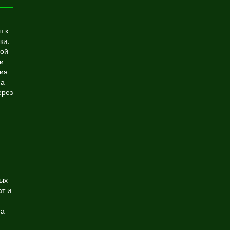
п к
ки.
ной
и
ия.
на
ерез
ых
т и
на