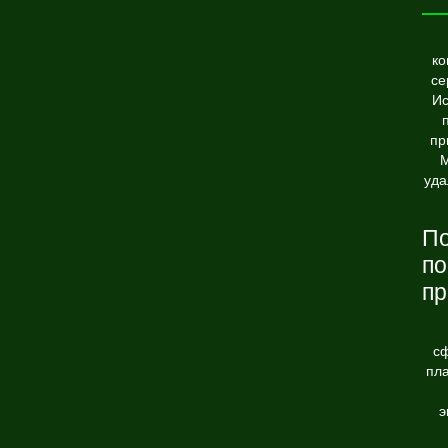
ко
се
И
пр
М
уда
По
по
пр
с
пл
э