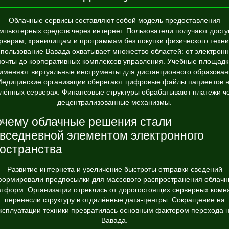
Облачные сервисы составляют собой модель предоставления
мпьютерных средств через интернет. Пользователи получают досту
рверам, хранилищам и программам без покупки физического техни
спользование
Вавада
охватывает множество областей: от электрон
почты до корпоративных комплексов управления. Учебные площадк
именяют виртуальные инструменты для дистанционного образован
едицинские организации сберегают цифровые файлы пациентов 
лённых серверах. Финансовые структуры обрабатывают платежи ч
децентрализованные механизмы.
чему облачные решения стали
вседневной элементом электронного
остранства
Развитие интернета и увеличение быстроты отправки сведений
формировали предпосылки для массового распространения облачн
атформ. Организации отреклись от дорогостоящих серверных комна
перенесли структуру в отдалённые дата-центры. Сокращение на
ксплуатации техники превратилась основным фактором перехода 
Вавада.