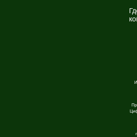
Гд
к
И
Пр
Циф