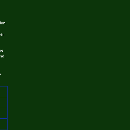
den
rte
he
and
.
s