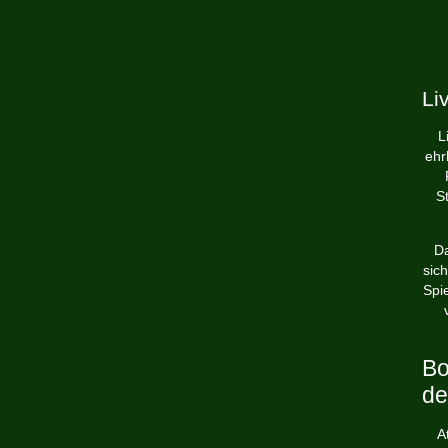
Li
L
ehr
S
Da
sic
Spie
Bo
de
A