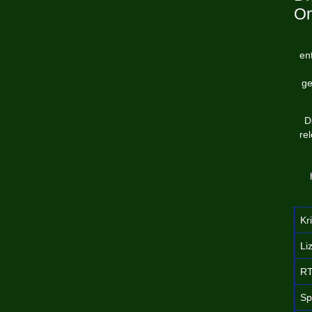
On
en
ge
D
re
Kr
Li
RT
Sp