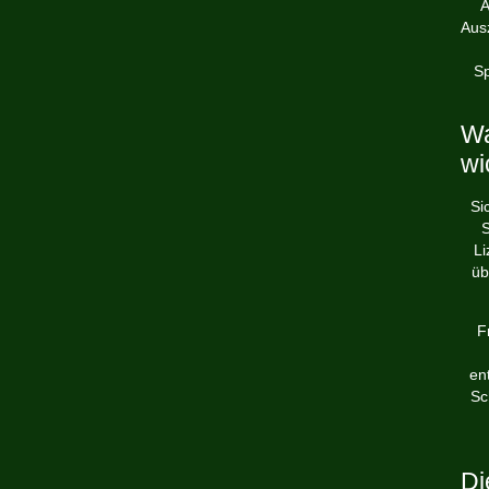
A
Ausz
Sp
Wa
wi
Si
S
Li
üb
F
en
Sc
Di