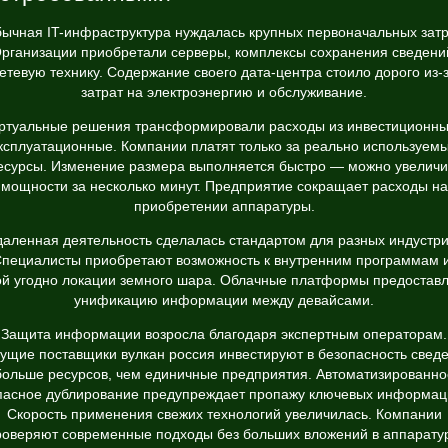
ычная IT-инфраструктура нуждалась крупных первоначальных затр
рганизации приобретали серверы, комплексы сохранения сведени
етевую технику. Содержание своего дата-центра стоило дорого из-
затрат на электроэнергию и обслуживание.
ртуальные решения трансформировали расходы из инвестиционны
ксплуатационные. Компании платят только за реально используем
есурсы. Изменение размера выполняется быстро — можно увеличи
мощности за несколько минут. Предприятие сокращает расходы на
приобретении аппаратуры.
даленная деятельность сделалась стандартом для разных индустри
пециалисты приобретают возможность к внутренним программам 
ой угодно локации земного шара. Облачные платформы предостав
унификацию информации между девайсами.
Защита информации возросла благодаря экспертным операторам.
ущие поставщики вулкан россия инвестируют в безопасность свед
больше ресурсов, чем единичные предприятия. Автоматизированно
пасное дублирование предупреждает пропажу ключевых информац
Скорость применения свежих технологий увеличилась. Компании
роверяют современные подходы без больших вложений в аппаратур