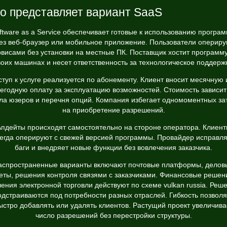
о представляет вариант SaaS
ftware as a Service обеспечивает готовые к использованию програ
ез веб-браузер или мобильное приложение. Пользователи опериру
рвисами без установки на местные ПК. Поставщик хостит программу
воих машинах и несет ответственность за технологическое поддержк
ступ к услуге реализуется по абонементу. Клиент вносит месячную 
егодную оплату за эксплуатацию возможностей. Стоимость зависит
ла юзеров и перечня опций. Компания избегает одномоментных за
на приобретение разрешений.
пдейты происходят самостоятельно на стороне оператора. Клиен
егда оперируют с свежей версией программы. Провайдер исправл
баги и внедряет новые функции без вовлечения заказчика.
аспространенные варианты включают почтовые платформы, делов
еты, решения контроля связями с заказчиками. Финансовые решен
ения электронной торговли действуют по схеме vulkan russia. Реш
одстраиваются под потребности разных отраслей. Гибкость позволя
ыстро добавлять или удалять клиентов. Растущий проект увеличива
число разрешений без перестройки структуры.