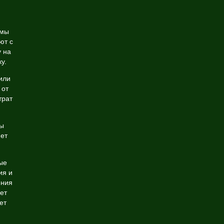
ммы
ют с
 на
у.
или
 от
трат
ты
яет
ые
ия и
ения
ет
ет