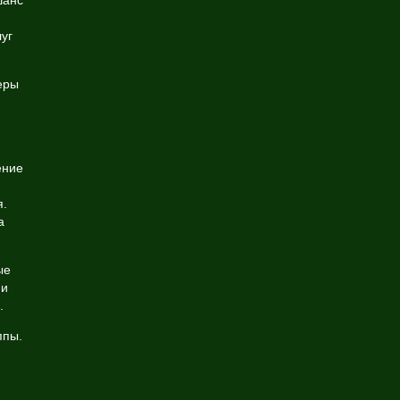
шанс
уг
еры
ение
я.
а
ые
ми
.
ппы.