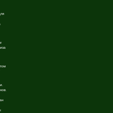
для
а
м
иза
ктом
и.
ков.
ан
ы