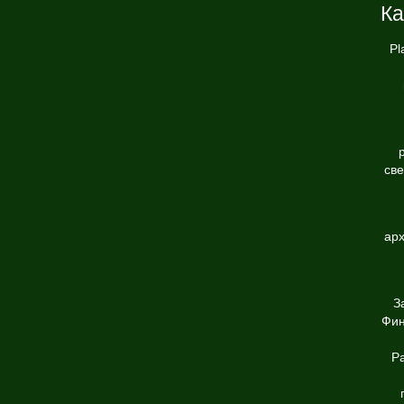
Ка
Pl
св
арх
З
Фин
Р