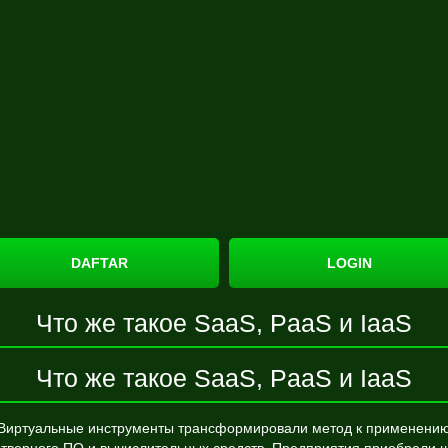
DAFTAR
LOGIN
Что же такое SaaS, PaaS и IaaS
Что же такое SaaS, PaaS и IaaS
Виртуальные инструменты трансформировали метод к применени