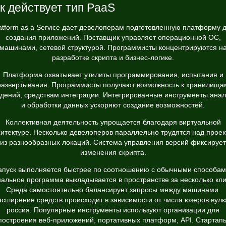
к действует тип PaaS
atform as a Service дает девелоперам подготовленную платформу 
создания приложений. Поставщик управляет операционной ОС,
машинами, сетевой структурой. Программисты концентрируются н
разработке скрипта и бизнес-логике.
Платформа охватывает утилиты программирования, испытания и
развертывания. Программисты получают возможность к хранилища
едений, средствам интеграции. Интегрированные инструменты анал
и обработки данных ускоряют создание возможностей.
Коллективная деятельность упрощается благодаря виртуальной
итектуре. Несколько девелоперов параллельно трудятся над прое
из разнообразных локаций. Система управления версий фиксирует
изменения скрипта.
апуск выполняется быстрее по соотношению с обычными способам
альное программа выкладывается в пространстве за несколько кли
Среда самостоятельно балансирует запросы между машинами.
асширение средств происходит в зависимости от числа юзеров вулк
россия. Популярные инструменты используют организации для
построения веб-приложений, портативных платформ, API. Стартап