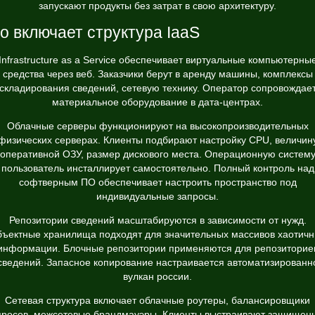
запускают продукты без затрат в свою архитектуру.
о включает структура IaaS
Infrastructure as a Service обеспечивает виртуальные компьютерны
средства через веб. Заказчики берут в аренду машины, комплексы
складирования сведений, сетевую технику. Оператор сопровождае
материальное оборудование в дата-центрах.
Облачные серверы функционируют на высокопроизводительных
физических серверах. Клиенты подбирают настройку CPU, величин
оперативной ОЗУ, размер дискового места. Операционную систем
пользователь инсталлирует самостоятельно. Полный контроль над
софтверным ПО обеспечивает настроить пространство под
индивидуальные запросы.
Репозитории сведений масштабируются в зависимости от нужд.
ъектные хранилища подходят для значительных массивов хаотич
информации. Блочные репозитории применяются для репозиторие
сведений. Запасное копирование настраивается автоматизированн
вулкан россии.
Сетевая структура включает облачные роутеры, балансировщики
просов, межсетевые брандмауэры. Клиенты выстраивают защищен