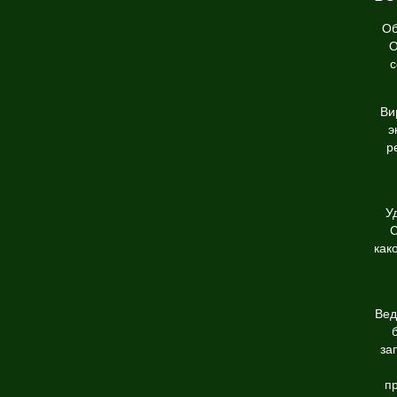
Об
О
с
Ви
э
р
У
С
как
Вед
за
п