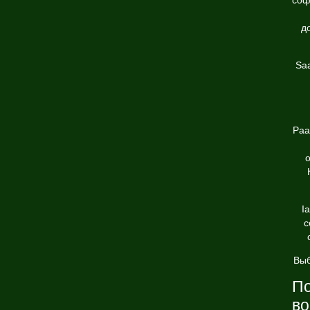
соф
д
Sa
Paa
о
I
с
Выб
По
в