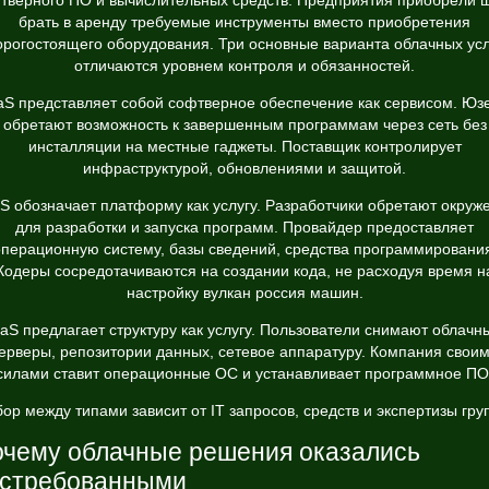
тверного ПО и вычислительных средств. Предприятия приобрели 
брать в аренду требуемые инструменты вместо приобретения
орогостоящего оборудования. Три основные варианта облачных усл
отличаются уровнем контроля и обязанностей.
aS представляет собой софтверное обеспечение как сервисом. Юз
обретают возможность к завершенным программам через сеть без
инсталляции на местные гаджеты. Поставщик контролирует
инфраструктурой, обновлениями и защитой.
S обозначает платформу как услугу. Разработчики обретают окруж
для разработки и запуска программ. Провайдер предоставляет
перационную систему, базы сведений, средства программировани
Кодеры сосредотачиваются на создании кода, не расходуя время н
настройку
вулкан россия
машин.
aaS предлагает структуру как услугу. Пользователи снимают облачн
ерверы, репозитории данных, сетевое аппаратуру. Компания свои
силами ставит операционные ОС и устанавливает программное ПО
ор между типами зависит от IT запросов, средств и экспертизы гру
чему облачные решения оказались
остребованными