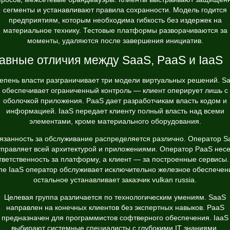
сегменты и устанавливают правила сохранности. Модель годится
предприятиям, которым необходима гибкость без издержек на
материальное технику. Тестовые платформы разворачиваются за
моменты, удаляются после завершения инициатив.
авные отличия между SaaS, PaaS и IaaS
епень власти разграничивает три модели виртуальных решений. S
обеспечивает ограниченный контроль — клиент оперирует лишь с
оболочкой приложения. PaaS дает разработчикам власть кодом и
информацией. IaaS передает клиенту полный власть над всеми
элементами, кроме материального оборудования.
язанность за обслуживание распределяется различно. Оператор S
управляет всей архитектурой и приложениями. Оператор PaaS несе
тветственность за платформу, а клиент — за построенные сервисы.
пе IaaS оператор обслуживает исключительно железное обеспечен
остальное устанавливает заказчик vulkan russia.
Целевая группа различается по технологическим умениям. SaaS
направлен на конечных клиентов без экспертных навыков. PaaS
предназначен для программистов софтверного обеспечения. IaaS
выбирают системные специалисты с глубокими IT знаниями.