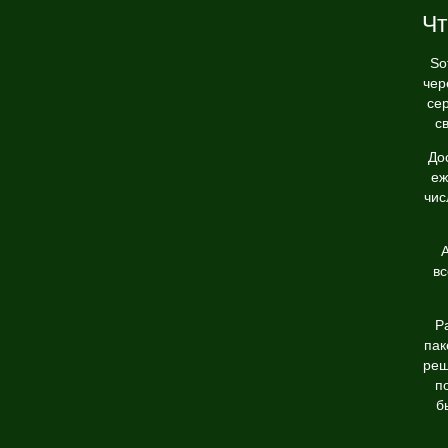
Чт
So
чер
се
с
До
еж
чис
А
вс
Р
пак
реш
п
б