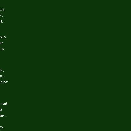
ат.
й,
за
х в
ые
ть
й.
из
ляют
ений
е
ии.
у.