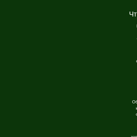
Чт
Об
за