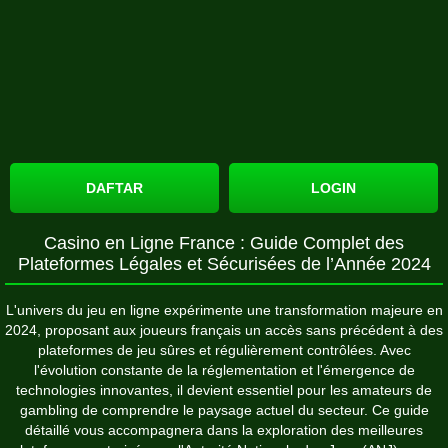
DAFTAR
LOGIN
Casino en Ligne France : Guide Complet des
Plateformes Légales et Sécurisées de l’Année 2024
L'univers du jeu en ligne expérimente une transformation majeure en
2024, proposant aux joueurs français un accès sans précédent à des
plateformes de jeu sûres et régulièrement contrôlées. Avec
l'évolution constante de la réglementation et l'émergence de
technologies innovantes, il devient essentiel pour les amateurs de
gambling de comprendre le paysage actuel du secteur. Ce guide
détaillé vous accompagnera dans la exploration des meilleures