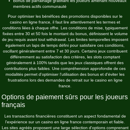
Bonus de parrainage gratifiant les joueurs amenant nouveaux
membres actifs communauté
Pour optimiser les bénéfices des promotions disponibles sur le
casino en ligne france, il faut lire attentivement les termes et
conditions liées à chaque offre. Les conditions de mise, typiquement
fixées entre 30 et 50 fois le montant du bonus, définissent le volume
de jeu requis avant tout withdrawal. Les limites temporelles imposent
également un laps de temps défini pour satisfaire ces conditions,
oscillant généralement entre 7 et 30 jours. Certains jeux contribuent
différemment au satisfaction des critères, les slots comptant
généralement à 100% tandis que les jeux classiques offrent des
contributions plus faibles. Une compréhension approfondie de ces
modalités permet d'optimiser l'utilisation des bonus et d'éviter les
frustrations lors des demandes de retrait sur le casino en ligne
france.
Options de paiement sûrs pour les joueurs
français
Les transactions financières constituent un aspect fondamental de
l'expérience sur un casino en ligne france contemporain et fiable.
Les sites agréés proposent une large sélection d'options comprenant