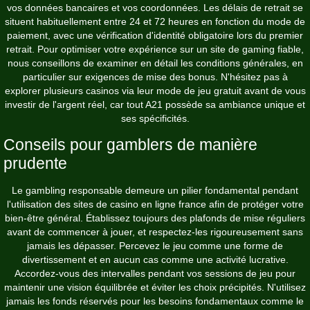
vos données bancaires et vos coordonnées. Les délais de retrait se
situent habituellement entre 24 et 72 heures en fonction du mode de
paiement, avec une vérification d'identité obligatoire lors du premier
retrait. Pour optimiser votre expérience sur un site de gaming fiable,
nous conseillons de examiner en détail les conditions générales, en
particulier sur exigences de mise des bonus. N'hésitez pas à
explorer plusieurs casinos via leur mode de jeu gratuit avant de vous
investir de l'argent réel, car tout A21 possède sa ambiance unique et
ses spécificités.
Conseils pour gamblers de manière
prudente
Le gambling responsable demeure un pilier fondamental pendant
l'utilisation des sites de casino en ligne france afin de protéger votre
bien-être général. Établissez toujours des plafonds de mise réguliers
avant de commencer à jouer, et respectez-les rigoureusement sans
jamais les dépasser. Percevez le jeu comme une forme de
divertissement et en aucun cas comme une activité lucrative.
Accordez-vous des intervalles pendant vos sessions de jeu pour
maintenir une vision équilibrée et éviter les choix précipités. N'utilisez
jamais les fonds réservés pour les besoins fondamentaux comme le