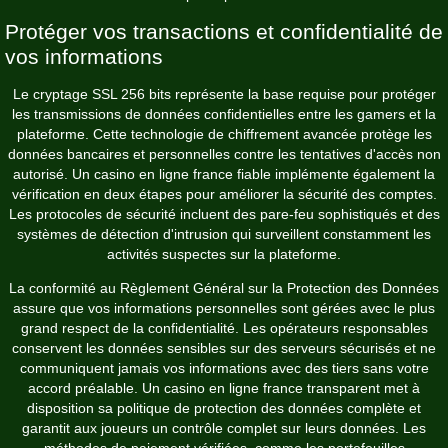
Protéger vos transactions et confidentialité de
vos informations
Le cryptage SSL 256 bits représente la base requise pour protéger
les transmissions de données confidentielles entre les gamers et la
plateforme. Cette technologie de chiffrement avancée protège les
données bancaires et personnelles contre les tentatives d'accès non
autorisé. Un casino en ligne france fiable implémente également la
vérification en deux étapes pour améliorer la sécurité des comptes.
Les protocoles de sécurité incluent des pare-feu sophistiqués et des
systèmes de détection d'intrusion qui surveillent constamment les
activités suspectes sur la plateforme.
La conformité au Règlement Général sur la Protection des Données
assure que vos informations personnelles sont gérées avec le plus
grand respect de la confidentialité. Les opérateurs responsables
conservent les données sensibles sur des serveurs sécurisés et ne
communiquent jamais vos informations avec des tiers sans votre
accord préalable. Un casino en ligne france transparent met à
disposition sa politique de protection des données complète et
garantit aux joueurs un contrôle complet sur leurs données. Les
méthodes de paiement vérifiées, comme les portefeuilles