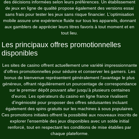
des décisions informées selon leurs préférences. Un établissement
de jeux en ligne de qualité propose également des versions essai
sans frais pour tester les jeux sans risque financier. L'optimisation
mobile assure une expérience fluide sur tous les appareils, donnant
aux gamblers de apprécier leurs titres favoris à tout moment et en
tout lieu.
Les principaux offres promotionnelles
disponibles
Les sites de casino offrent actuellement une variété impressionnante
d'offres promotionnelles pour séduire et conserver les gamers. Les
bonus de bienvenue représentent généralement l'avantage le plus
généreux, offrant régulièrement un pourcentage de correspondance
sur le premier dépôt pouvant aller jusqu'à plusieurs centaines
d'euros. Les opérateurs du casino en ligne france rivalisent
d'ingéniosité pour proposer des offres séduisantes incluant
également des spins gratuits sur les machines à sous populaires.
Ces promotions initiales offrent la possibilité aux nouveaux inscrits de
explorer l'ensemble des jeux disponibles avec un solde initial
renforcé, tout en respectant les conditions de mise établies par
chaque plateforme.