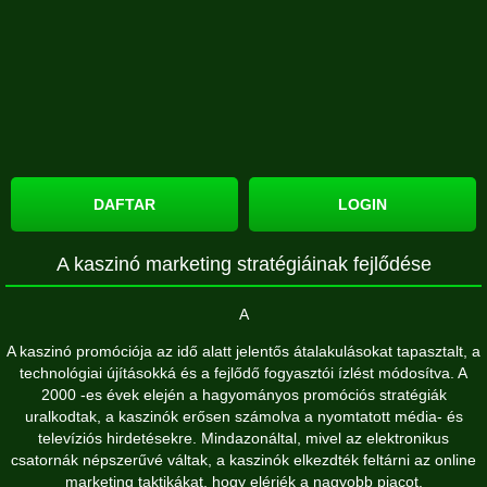
DAFTAR
LOGIN
A kaszinó marketing stratégiáinak fejlődése
A
A kaszinó promóciója az idő alatt jelentős átalakulásokat tapasztalt, a
technológiai újításokká és a fejlődő fogyasztói ízlést módosítva. A
2000 -es évek elején a hagyományos promóciós stratégiák
uralkodtak, a kaszinók erősen számolva a nyomtatott média- és
televíziós hirdetésekre. Mindazonáltal, mivel az elektronikus
csatornák népszerűvé váltak, a kaszinók elkezdték feltárni az online
marketing taktikákat, hogy elérjék a nagyobb piacot.