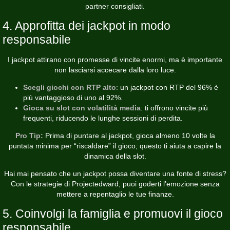
partner consigliati.
4. Approfitta dei jackpot in modo
responsabile
I jackpot attirano con promesse di vincite enormi, ma è importante
non lasciarsi accecare dalla loro luce.
Scegli giochi con RTP alto
: un jackpot con RTP del 96% è
più vantaggioso di uno al 92%.
Gioca su slot con volatilità media
: ti offrono vincite più
frequenti, riducendo le lunghe sessioni di perdita.
Pro Tip:
Prima di puntare al jackpot, gioca almeno 10 volte la
puntata minima per “riscaldare” il gioco; questo ti aiuta a capire la
dinamica della slot.
Hai mai pensato che un jackpot possa diventare una fonte di stress?
Con le strategie di Projectedward, puoi goderti l’emozione senza
mettere a repentaglio le tue finanze.
5. Coinvolgi la famiglia e promuovi il gioco
responsabile