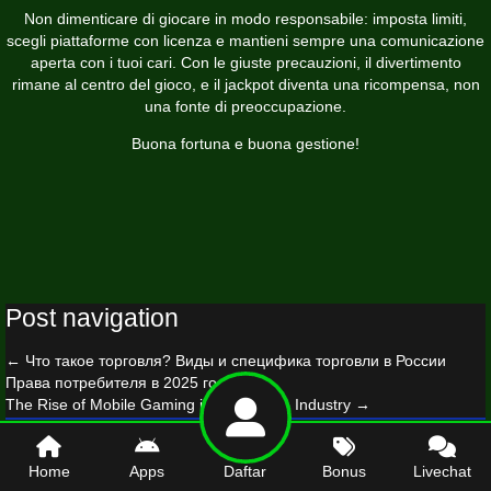
Non dimenticare di giocare in modo responsabile: imposta limiti,
scegli piattaforme con licenza e mantieni sempre una comunicazione
aperta con i tuoi cari. Con le giuste precauzioni, il divertimento
rimane al centro del gioco, e il jackpot diventa una ricompensa, non
una fonte di preoccupazione.
Buona fortuna e buona gestione!
Post navigation
←
Что такое торговля? Виды и специфика торговли в России
Права потребителя в 2025 году
The Rise of Mobile Gaming in the Casino Industry
→
© 2026 monlibraire.net
Home
Apps
Daftar
Bonus
Livechat